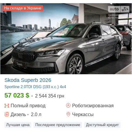
На складе в Украине
Skoda Superb 2026
Sportline
2.0TDI DSG (193 к.с.) 4x4
57 023
$
•
2 544 354 грн
Полный
привод
Роботизированная
Дизель
•
2.0
л
Черкассы
Лучшая цена
Последнее предложение
Доступный кредит