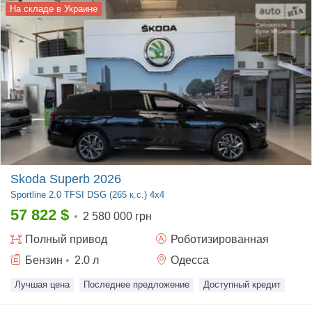
На складе в Украине
Skoda Superb 2026
Sportline
2.0 TFSI DSG (265 к.с.) 4x4
57 822
$
•
2 580 000 грн
Полный
привод
Роботизированная
Бензин
•
2.0
л
Одесса
Лучшая цена
Последнее предложение
Доступный кредит