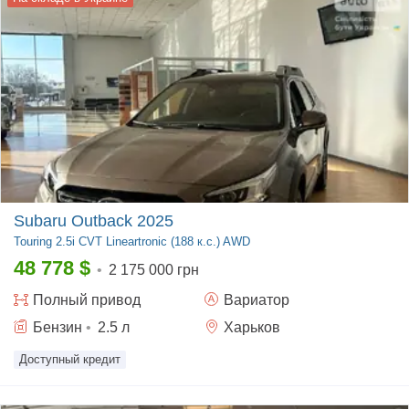
Subaru Outback 2025
Touring
2.5i CVT Lineartronic (188 к.с.) AWD
48 778
$
•
2 175 000 грн
Полный
привод
Вариатор
Бензин
•
2.5
л
Харьков
Доступный кредит