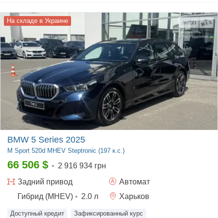
На складе в Украине
BMW 5 Series 2025
M Sport
520d MHEV Steptronic (197 к.с.)
66 506
$
•
2 916 934 грн
Задний
привод
Автомат
Гибрид (MHEV)
•
2.0
л
Харьков
Доступный кредит
Зафиксированный курс