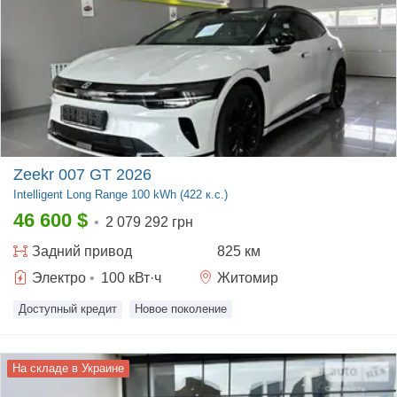
Zeekr 007 GT 2026
Intelligent
Long Range 100 kWh (422 к.с.)
46 600
$
•
2 079 292 грн
Задний
привод
825 км
Электро
•
100
кВт·ч
Житомир
Доступный кредит
Новое поколение
На складе в Украине