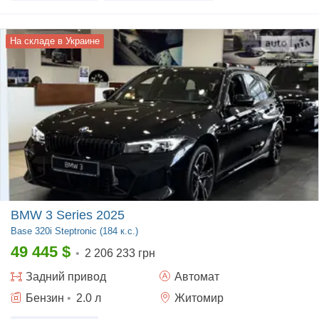
На складе в Украине
BMW 3 Series 2025
Base
320i Steptronic (184 к.с.)
49 445
$
•
2 206 233 грн
Задний
привод
Автомат
Бензин
•
2.0
л
Житомир