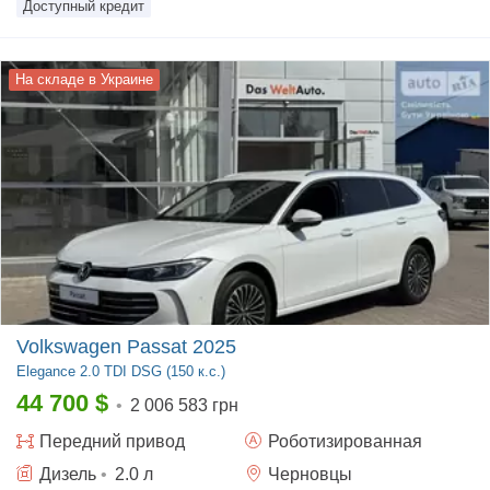
Доступный кредит
На складе в Украине
Volkswagen Passat 2025
Elegance
2.0 TDI DSG (150 к.с.)
44 700
$
•
2 006 583 грн
Передний
привод
Роботизированная
Дизель
•
2.0
л
Черновцы