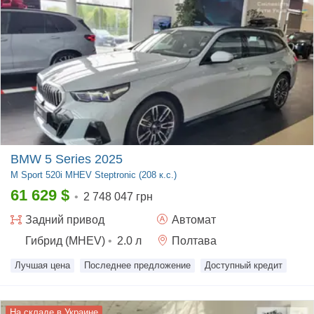
BMW 5 Series 2025
M Sport
520i MHEV Steptronic (208 к.с.)
61 629
$
•
2 748 047 грн
Задний
привод
Автомат
Гибрид (MHEV)
•
2.0
л
Полтава
Лучшая цена
Последнее предложение
Доступный кредит
На складе в Украине