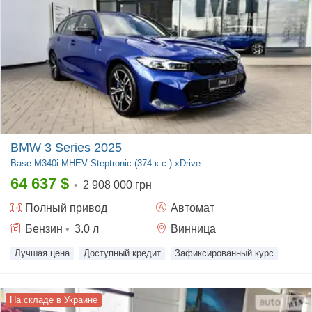
BMW 3 Series 2025
Base
M340i MHEV Steptronic (374 к.с.) xDrive
64 637
$
•
2 908 000 грн
Полный
привод
Автомат
Бензин
•
3.0
л
Винница
Лучшая цена
Доступный кредит
Зафиксированный курс
На складе в Украине