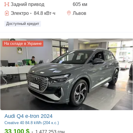
Задний
привод
605 км
Электро
•
84.8
кВт·ч
Львов
Доступный кредит
На складе в Украине
Audi Q4 e-tron 2024
Creative
40 84.8 kWh (204 к.с.)
33 100
$
•
1 477 253 грн