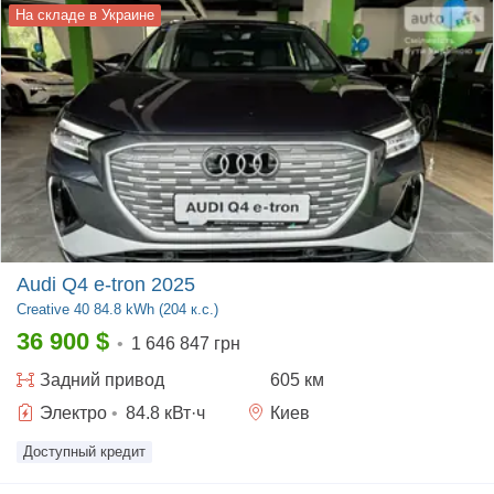
На складе в Украине
Audi Q4 e-tron 2025
Creative
40 84.8 kWh (204 к.с.)
36 900
$
•
1 646 847 грн
Задний
привод
605 км
Электро
•
84.8
кВт·ч
Киев
Доступный кредит