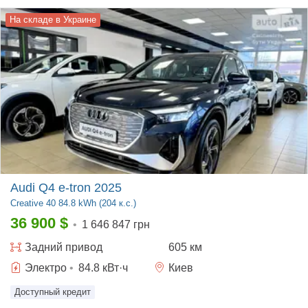
На складе в Украине
Audi Q4 e-tron 2025
Creative
40 84.8 kWh (204 к.с.)
36 900
$
•
1 646 847 грн
Задний
привод
605 км
Электро
•
84.8
кВт·ч
Киев
Доступный кредит