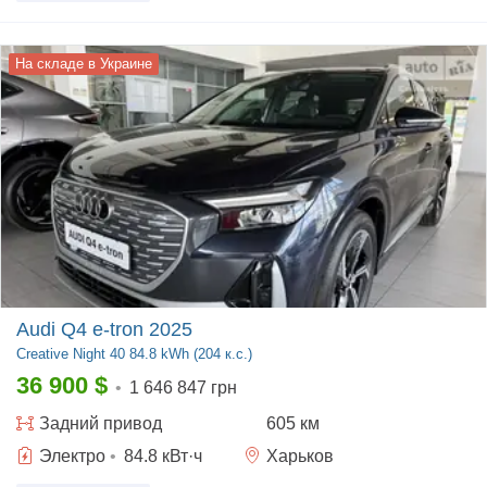
На складе в Украине
Audi Q4 e-tron 2025
Creative Night
40 84.8 kWh (204 к.с.)
36 900
$
•
1 646 847 грн
Задний
привод
605 км
Электро
•
84.8
кВт·ч
Харьков