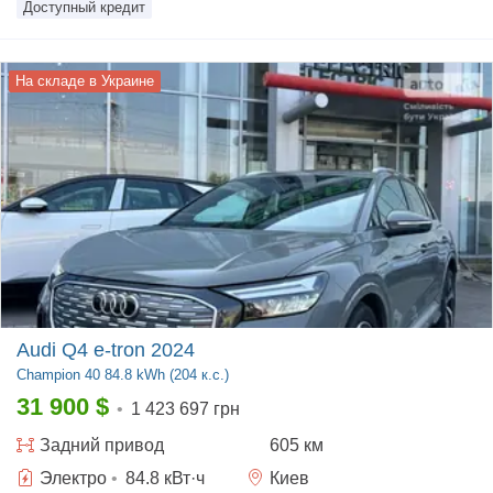
Доступный кредит
На складе в Украине
Audi Q4 e-tron 2024
Champion
40 84.8 kWh (204 к.с.)
31 900
$
•
1 423 697 грн
Задний
привод
605 км
Электро
•
84.8
кВт·ч
Киев