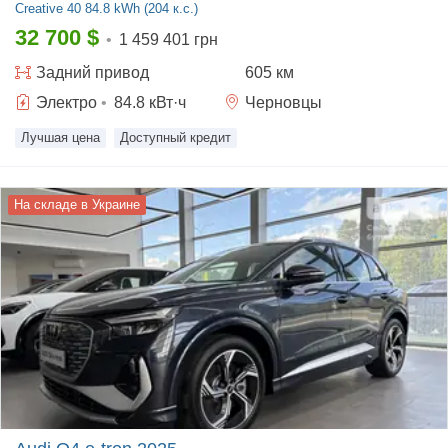
Creative
40 84.8 kWh (204 к.с.)
32 700
$
•
1 459 401 грн
Задний
привод
605 км
Электро
•
84.8
кВт·ч
Черновцы
Лучшая цена
Доступный кредит
На складе в Украине