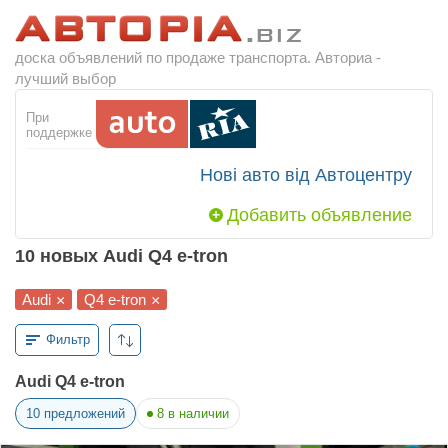
доска объявлений по продаже транспорта. Авториа -
лучший выбор
При
поддержке
Нові авто від Автоцентру
Добавить объявление
10 новых Audi Q4 e-tron
Audi
Q4 e-tron
×
×
Фильтр
Audi Q4 e-tron
10
предложений
8
в наличии