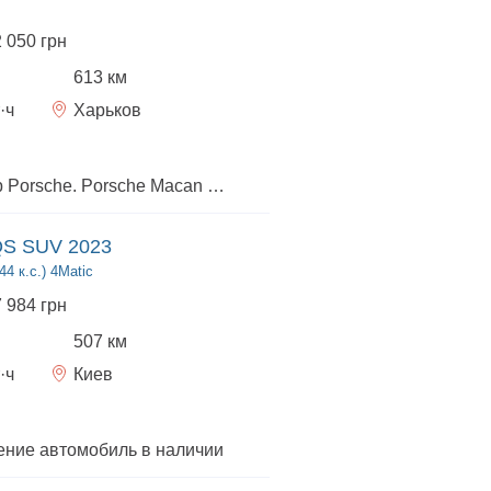
2 050 грн
613 км
·ч
Харьков
Официальный дилер Porsche. Porsche Macan Electric 2026 — у поставщике! -Доставка по всей Украине (и не только!) -Обращайтесь за деталями — подберем удобную логистику и сопровождение
QS SUV 2023
4 к.с.) 4Matic
7 984 грн
507 км
·ч
Киев
ние автомобиль в наличии