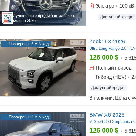
Электро
•
100
кВт
Лучшее авто представительского
Доступный кредит
класса
2026
Zeekr 9X 2026
Проверенный VIN-код
Ultra
Long Range 2.0 HEV 
126 000
$
•
5 61
Полный
привод
Гибрид (HEV)
•
2.
Доступный кредит
BMW X6 2025
Проверенный VIN-код
M Sport
30d Steptronic (29
126 000
$
•
5 61