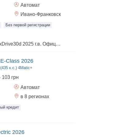
Автомат
Ивано-Франковск
Без первой регистрации
В продаже BMW X6 xDrive30d 2025 г.в. Официальное авто на гарантии до 07.2028 года! СОСТОЯНИЕ НОВОГО АВТО! ПЕРВЫЙ УЧЕТ И ВСЕ НАЛОГИ УЖЕ ОПЛАЧЕНЫ! ПРОБЕГ ВСЕГО 1300 км! Цвет кузова Black Sapphire Обивка салона из натуральной кожи BMW INDIVIDUAL MERINO 21" M диски V-spoke 915 M Bicoloour Панорамный стеклянный люк с электроприводом Активная вентиляция передних сидений Комфортные передние сиденья Обивные планки в салоне Carbon Fibre Функция массажа для водителя и переднего пассажира Driving Assistant Professional (Максимальные ассистенты) Пакет "M Sport Pro" Дизайн фар BMW Individual Shadow Line М пасха безопасности M Sport тормоза с красными суппортами BMW Individual обработка кузова 'High - gloss Shadow Line' с расширенным содержанием M спортивный звук выхлопной системы Подогрев передних и задних сидений Передний пакет подогрева (подогрев руля и подлокотников) Термостаканы Противоугонная система со сканером салона Автоматические доводчики дверей Солнцезащитное остекление Велюровые коврики Адаптивные светодиодные фары Акустическая система 'Harman Kardon' Болты-секретки для колес Индикатор давления в шинах Адаптивная пневматическая подвеска Решетка радиатора BMW 'Iconig Glow' Акустическое остекление Оформление 'CraftedClarity' Помощь при парковке Professional ConnectedDrive Services Беспроводная зарядка с охлаждением устройства Меню на украинском языке Руководство пользователя на украинском языке
E-Class 2026
435 к.с.) 4Matic+
4 103 грн
Автомат
в 8 регионах
ый кредит
ctric 2026