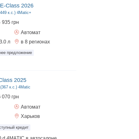
E-Class 2026
49 к.с.) 4Matic+
4 935 грн
Автомат
3.0
л
в 8 регионах
нее предложение
Class 2025
(367 к.с.) 4Matic
6 070 грн
Автомат
Харьков
ступный кредит
Mercedes-Benz E 450 d 4MATIC в автосалоне официального дилера УКРАВТО ХАРКІВ! Выгодные условия кредитования и страхования. Больше информации вы можете получить, посетив нас в автосалоне, или по номеру телефона, указанному в объявлении.