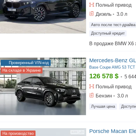
Полный
привод
Дизель
•
3.0
л
Авто после тест-драйва
Доступный кредит
Mercedes-Benz GL
Проверенный VIN-код
Base
Coupe AMG 53 TCT (
На складе в Украине
126 578
$
•
5 64
Полный
привод
Бензин
•
3.0
л
Лучшая цена
Доступн
Porsche Macan Ele
На производство