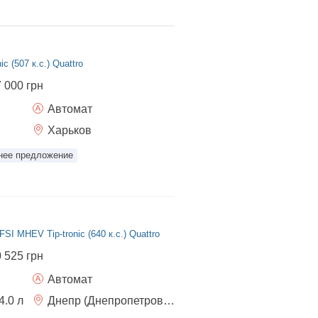
ic (507 к.с.) Quattro
7 000 грн
Автомат
Харьков
нее предложение
SI MHEV Tip-tronic (640 к.c.) Quattro
0 525 грн
Автомат
4.0
л
Днепр (Днепропетровск)