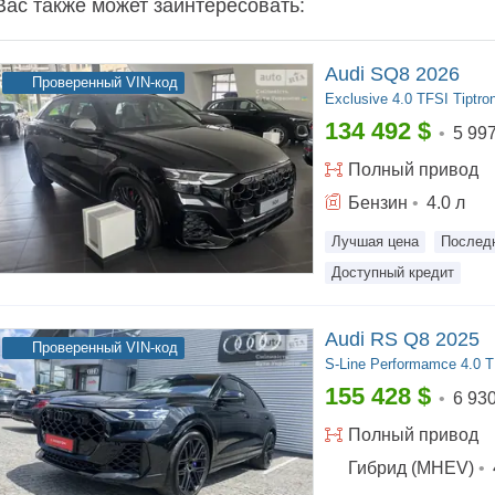
Вас также может заинтересовать:
Audi SQ8 2026
Проверенный VIN-код
Exclusive
4.0 TFSI Tiptron
134 492
$
•
5 99
Полный
привод
Бензин
•
4.0
л
Лучшая цена
Послед
Доступный кредит
Audi RS Q8 2025
Проверенный VIN-код
S-Line
Performamce 4.0 TF
155 428
$
•
6 93
Полный
привод
Гибрид (MHEV)
•