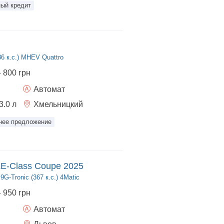
ый кредит
286 к.с.) MHEV Quattro
4 800 грн
Автомат
3.0
л
Хмельницкий
нее предложение
E-Class Coupe 2025
G-Tronic (367 к.с.) 4Matic
4 950 грн
Автомат