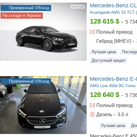
Mercedes-Benz CL
Проверенный VIN-код
Avantgarde
AMG 53 TCT (4
На складе в Украине
128 615
$
•
5 73
Полный
привод
Гибрид (MHEV)
•
Лучшая цена
Послед
Доступный кредит
Mercedes-Benz E-
Проверенный VIN-код
AMG Line
450d 9G-Tronic 
128 640
$
•
5 73
Полный
привод
Дизель
•
3.0
л
Лучшая цена
До