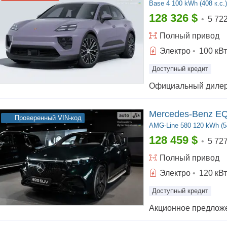
Base
4 100 kWh (408 к.с.)
128 326
$
•
5 72
Полный
привод
Электро
•
100
кВт
Доступный кредит
Mercedes-Benz E
Проверенный VIN-код
AMG-Line
580 120 kWh (54
128 459
$
•
5 72
Полный
привод
Электро
•
120
кВт
Доступный кредит
Акционное предложе