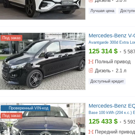
Дизель
•
3.0
л
Лучшая цена
Доступн
Mercedes-Benz V-
Под заказ
Avantgarde
300d Extra Lon
125 314
$
•
5 58
Полный
привод
Дизель
•
2.1
л
Доступный кредит
Mercedes-Benz E
Проверенный VIN-код
Base
100 kWh (204 к.с.) 
Под заказ
125 433
$
•
5 59
Передний
привод