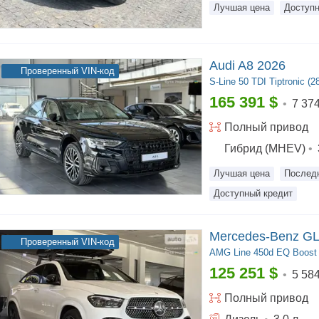
Лучшая цена
Доступн
Audi A8 2026
Проверенный VIN-код
S-Line
50 TDI Tiptronic (
165 391
$
•
7 37
Полный
привод
Гибрид (MHEV)
•
Лучшая цена
Послед
Доступный кредит
Mercedes-Benz GL
Проверенный VIN-код
AMG Line
450d EQ Boost 9
125 251
$
•
5 58
Полный
привод