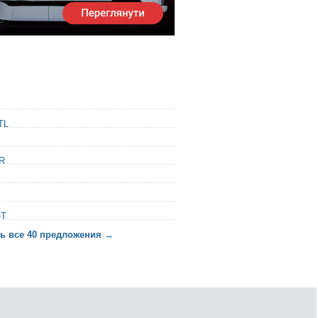
TL
R
eT
ь все 40 предложения →