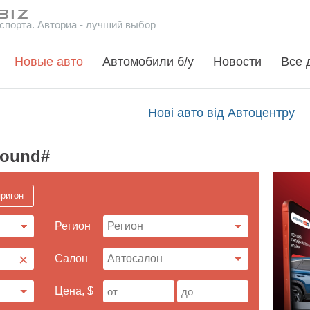
спорта. Авториа - лучший выбор
Новые авто
Автомобили б/у
Новости
Все 
Нові авто від Автоцентру
found#
ригон
Регион
×
Cалон
Цена, $