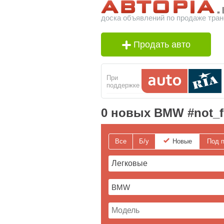
доска объявлений по продаже тран
Продать авто
При
поддержке
0 новых BMW #not_
Все
Б/у
Новые
Под п