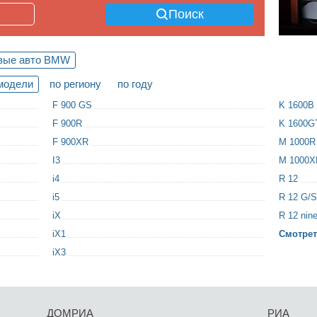
Поиск
вые авто BMW
модели
по региону
по году
F 900 GS
K 1600B
F 900R
K 1600G
F 900XR
M 1000R
I3
M 1000X
i4
R 12
i5
R 12 G/S
iX
R 12 nin
iX1
Смотрет
iX3
ДОМРИА
РИА