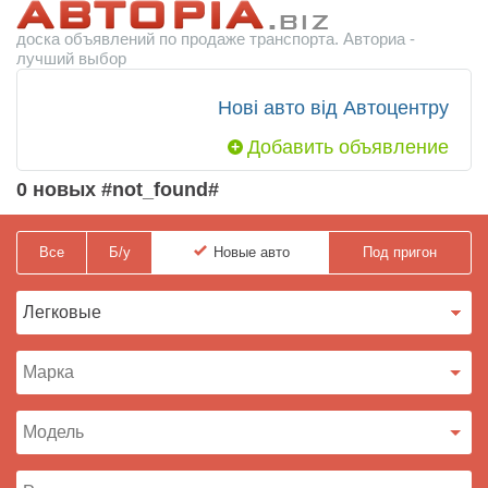
доска объявлений по продаже транспорта. Авториа -
лучший выбор
Нові авто від Автоцентру
Добавить объявление
0 новых #not_found#
Все
Б/у
Новые
авто
Под пригон