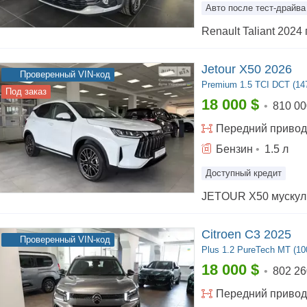
Авто после тест-драйва
Jetour X50 2026
Проверенный VIN-код
Premium
1.5 TCI DCT (147
Под заказ
18 000
$
•
810 00
Передний
привод
Бензин
•
1.5
л
Доступный кредит
Citroen C3 2025
Проверенный VIN-код
Plus
1.2 PureTech MT (100
18 000
$
•
802 26
Передний
привод