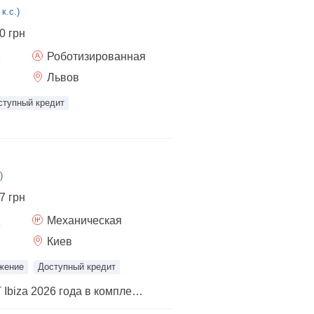
к.с.)
0 грн
Роботизированная
Львов
ступный кредит
)
7 грн
Механическая
Киев
жение
Доступный кредит
Представляем SEAT Ibiza 2026 года в комплектации Ibiza. Этот практичный хетчбэк оснащен динамичным бензиновым двигателем 1.6 MPI мощностью 110 л.с. и механической коробкой передач, что обеспечивает удобное управление.