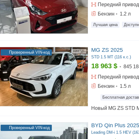
Передний
привод
Бензин
•
1.2
л
Лучшая цена
Доступн
MG ZS 2025
Проверенный VIN-код
STD
1.5 MT (116 к.с.)
18 963
$
•
845 18
Передний
привод
Бензин
•
1.5
л
Бесплатная достав
BYD Qin Plus 202
Проверенный VIN-код
Leading
DM-i 1.5 HEV (163