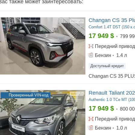
Вас также может заинтересовать:
Changan CS 35 Pl
Comfort
1.4T DST (150 к.с
17 949
$
•
799 99
Передний
привод
Бензин
•
1.4
л
Доступный кредит
Renault Taliant 20
Проверенный VIN-код
Authentic
1.0 TCe MT (100
17 949
$
•
800 00
Передний
привод
Бензин
•
1.0
л