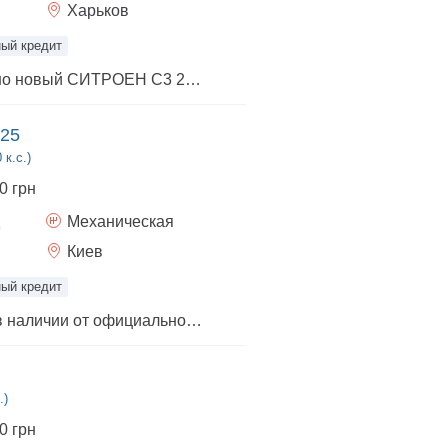
Харьков
ый кредит
Продается абсолютно новый СИТРОЕН С3 2025 г.в.! Супер предложение - оплачен первый налог (пенсионный фонд), Вам НЕ нужно его оплачивать.
025
 к.с.)
0 грн
Механическая
Киев
ый кредит
Новый автомобиль в наличии от официального дилера. Гарантия 3 года или 100000 км пробега действует на всей территории Украины. Возможные варианты других цветов и комплектаций. Большой склад автомобилей. Приглашаем на просмотр и тест-драйв. Индивидуальный подход. Звоните, мы обязательно с Вами договоримся.
.)
0 грн