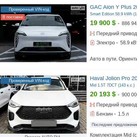
GAC Aion Y Plus 2
Проверенный VIN-код
Smart Edition
58.9 kWh (1
В поставке
19 900
$
•
886 94
Передний
привод
Электро
•
58.9
кВ
Haval Jolion Pro 2
Проверенный VIN-код
Mid
1.5T 7DCT (143 к.с.)
20 193
$
•
900 00
Передний
привод
Бензин
•
1.5
л
Последнее предложени