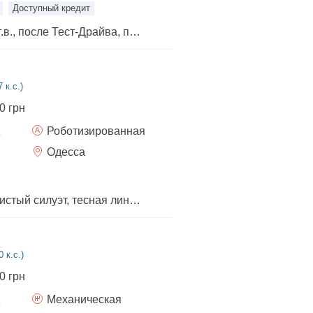
Доступный кредит
Renault Taliant 2024 г.в., после Тест-Драйва, пробег 4600 т.км. Авто в максимальной комплектации + зимняя резина, защитная сетка радиатора, коврики салона, и акулий плавник вместо антенны,
 к.с.)
0 грн
Роботизированная
Одесса
JETOUR X50 мускулистый силуэт, тесная линия, интеллект в каждом движении. это не просто китайский кроссовер. это стиль, уверенность и твое право быть первым.
 к.с.)
0 грн
Механическая