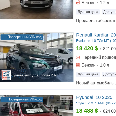
Бензин
•
1.2
л
Лучшая цена
Доступн
Renault Kardian 2
Проверенный VIN-код
Evolution
1.0 TCe MT (100
18 420
$
•
821 00
Передний
привод
Бензин
•
1.0
л
Лучшая цена
Доступн
Лучшее авто для города
2026
Hyundai i10 2025
Проверенный VIN-код
Style
1.2 MPi АMT (84 к.с
18 488
$
•
824 00