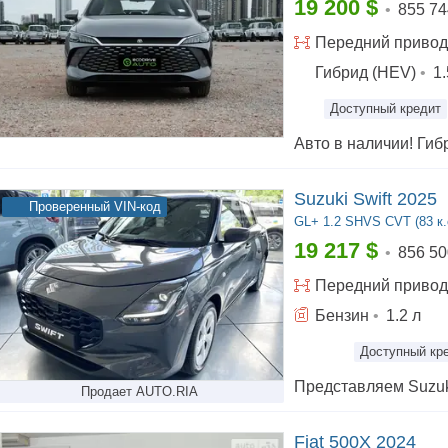
19 200
$
•
855 74
Передний
привод
Гибрид (HEV)
•
1.
Доступный кредит
Suzuki Swift 2025
Проверенный VIN-код
GL+
1.2 SHVS CVT (83 к.
19 217
$
•
856 50
Передний
привод
Бензин
•
1.2
л
Доступный кр
Продает AUTO.RIA
Fiat 500X 2024