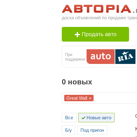
доска объявлений по продаже тран
Продать авто
При
поддержке
0 новых
Great Wall
×
Все
Новые авто
Б/у
Под пригон