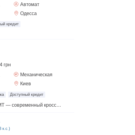
Автомат
Одесса
ый кредит
4 грн
Механическая
Киев
ка
Доступный кредит
Новый MG ZS STD MT — современный кроссовер для корпоративного использования, служебных поездок и автопарков. Надежность, экономичность, комфорт. Автомобиль сочетает эффективный 1.5-литровый бензиновый двигатель (116 л.с.) с 5-ступенчатой механической коробкой передач, низкий расход топлива (от 6,3 л/100 км) и просторный салон. Преимущества для компаний: • Эксклюзивная партия 15 автомобилей от официального дилера Winner Automotive • Гарантия 5 лет или 150 000 км • Выгодные условия лизинга и кредита, продажа в трейд-ин. • Обслуживание в официальной дилерской сети • Идеальное решение для корпоративных парков, сервисных компаний, такси, carsharing. • Персональные скидки при покупке партии автомобилей Основное оснащение: • Кондиционер с автоматическим управлением • Камера заднего вида, парктроники • Светодиодные ходовые огни, автоматические фары • Мультимедиа 10.25” с Apple CarPlay™ / Android Auto™ • 4 динамика, Bluetooth • Центральный подлокотник, тканевый салон • Диски 16” легкосплавные Кредит и лизинг от 0,01% Trade-In: обменяйте свой автомобиль на новый Ford Puma Добавь в автопарк MG ZS — стильный, надежный и выгодный выбор для бизнеса!
5
 к.с.)