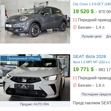
City Cross
1.4 6-DCT (140 
19 520
$
•
870 00
Передний
привод
Бензин
•
1.4
л
Лучшая цена
До
SEAT Ibiza 2026
Проверенный VIN-код
Ibiza
1.6 MPI MT (110 к.с.
19 771
$
•
881 17
Передний
привод
Бензин
•
1.6
л
Последнее предло
Продает AUTO.RIA