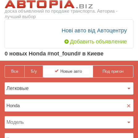
доска объявлений по продаже транспорта. Авториа -
лучший выбор
Нові авто від Автоцентру
Добавить объявление
0 новых Honda #not_found# в Киеве
Все
Б/у
Новые
авто
Под пригон
×