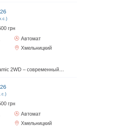
026
.с.)
600 грн
Автомат
Хмельницкий
Hyundai Tucson Dynamic 2WD – современный кроссовер для комфортных путешествий и ежедневного использования. Новый Hyundai Tucson в комплектации Dynamic сочетает стильный дизайн, современные технологии, высокий уровень безопасности и экономичность. Автомобиль оснащен надежным передним приводом (2WD), что обеспечивает комфортное управление, оптимальный расход топлива и уверенное поведение на дороге. Комплектация Dynamic включает: бензиновый двигатель 2.0 MPI; автоматическую коробку передач; полностью светодиодную (LED) оптику; легкосплавные диски; мультимедийную систему с большим сенсорным дисплеем и поддержкой Apple CarPlay и Android Auto; цифровую панель приборов; двухзонный климат-контроль; подогрев передних сидений и руля; камеру заднего вида с парковочными датчиками; круиз-контроль; широкий комплекс систем активной безопасности Hyundai SmartSense.
026
.с.)
500 грн
Автомат
Хмельницкий