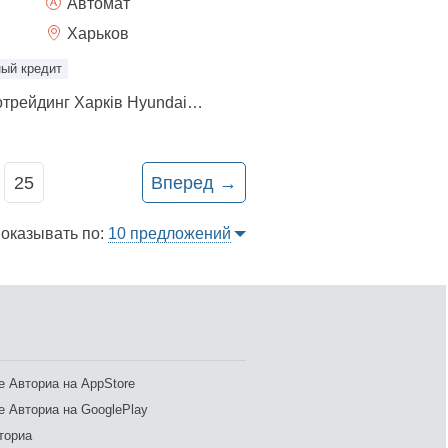
Автомат
Харьков
ый кредит
авто в наличии. Автотрейдинг Харків Hyundai Tucson 2.0л. автомат 4х4, комплектация-Dynamic, цвет салона-черный, цвет авто-графит, 2026 г.в. приобрести возможно: - за наличные -у кредит -в лизинг - есть трейд ин - есть доставка по Украине (оплачивается отдельно) Ждем Вас.
25
Вперед
→
оказывать по:
10
предложений
 Авториа на AppStore
 Авториа на GooglePlay
ториа