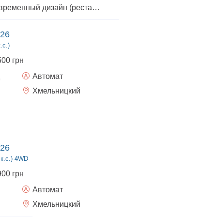
Преимущества: - Современный дизайн (рестайлинг PE) - Просторный салон и большой багажник - Надежный атмосферный двигатель Кредит / лизинг от 0% - Доставка по всей Украине - Возможно оформление “под ключ”
026
.с.)
500 грн
Автомат
Хмельницкий
026
 к.с.) 4WD
900 грн
Автомат
Хмельницкий