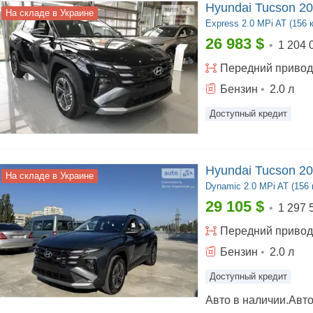
Hyundai Tucson 2
На складе в Украине
Express
2.0 MPi AT (156 к
26 983
$
•
1 204 
Передний
привод
Бензин
•
2.0
л
Доступный кредит
Hyundai Tucson 2
На складе в Украине
Dynamic
2.0 MPi AT (156 к
29 105
$
•
1 297 
Передний
привод
Бензин
•
2.0
л
Доступный кредит