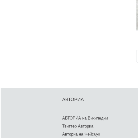
АВТОРИА
АВТОРИА на Википедии
Твиттер Авториа
Авториа на Фейсбук