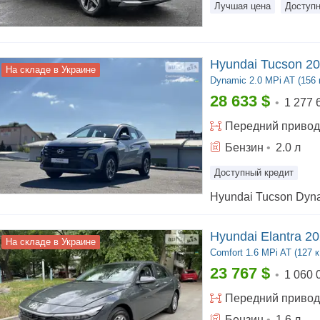
Лучшая цена
Доступн
Hyundai Tucson 2
На складе в Украине
Dynamic
2.0 MPi AT (156 к
28 633
$
•
1 277 
Передний
привод
Бензин
•
2.0
л
Доступный кредит
Hyundai Elantra 2
На складе в Украине
Comfort
1.6 MPi AT (127 к
23 767
$
•
1 060 
Передний
привод
Бензин
•
1.6
л