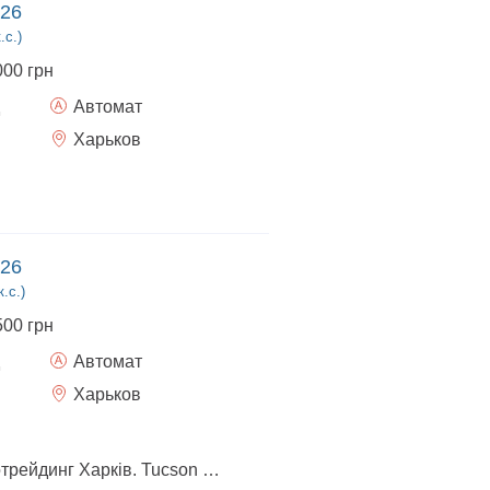
026
.с.)
000 грн
Автомат
Харьков
026
.с.)
500 грн
Автомат
Харьков
Авто в наличии.Автотрейдинг Харків. Tucson 2.0л. автомат 4х2 комплектация- Dynamic, цвет салона-черный, цвет авто-темно зеленый, 2026 г.в. Приобрести возможно: - за наличные -у кредит -в лизинг -есть трейд ин - есть доставка по Украине (оплачивается отдельно) Ждем Вас.