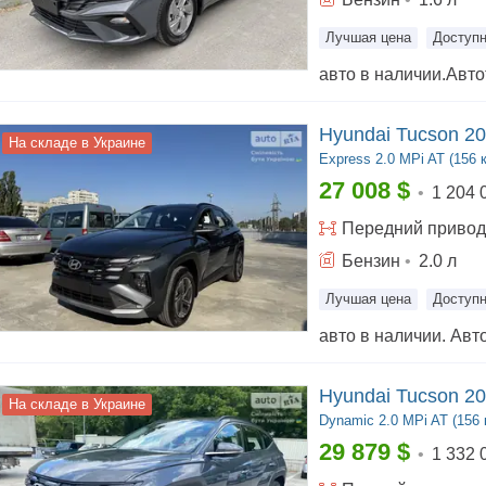
Лучшая цена
Доступн
Hyundai Tucson 2
На складе в Украине
Express
2.0 MPi AT (156 к
27 008
$
•
1 204 
Передний
привод
Бензин
•
2.0
л
Лучшая цена
Доступн
Hyundai Tucson 2
На складе в Украине
Dynamic
2.0 MPi AT (156 
29 879
$
•
1 332 