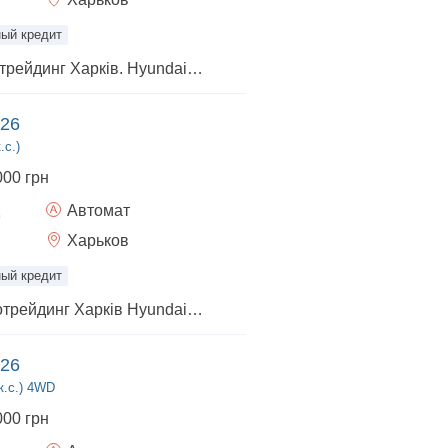
ый кредит
авто в наличии.Автотрейдинг Харків. Hyundai Elantra 1.6л. автомат 4х2 комплектация-Comfort, цвет салона-черный, цвет авто-графит, 2026г.в. приобрести возможно: - за наличные -у кредит -в лизинг - есть трейд ин - есть доставка по Украине (оплата отдельно) Ждем Вас.
026
.с.)
000 грн
Автомат
Харьков
ый кредит
авто в наличии. Автотрейдинг Харків Hyundai Tucson 2.0л. автомат 4х2, комплектация-Express, цвет салона-черный, цвет авто-темно зеленый, 2026 г.в. приобрести возможно: - за наличные -у кредит -в лизинг - есть трейд ин - есть доставка по Украине (оплачивается отдельно) Ждем Вас.
026
к.с.) 4WD
000 грн