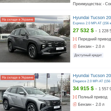
Hyundai Tucson 2
На складе в Украине
Express
2.0 MPi AT (156 к
27 532
$
•
1 228 
Передний
привод
Бензин
•
2.0
л
Доступный кредит
Hyundai Tucson 2
На складе в Украине
Elegance
2.0 MPi AT (156
34 915
$
•
1 557 
Полный
привод
Бензин
•
2.0
л