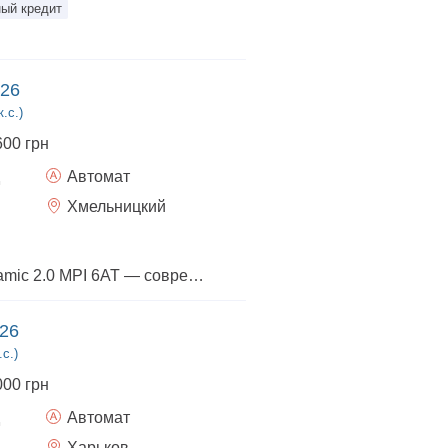
ый кредит
026
.с.)
600 грн
Автомат
Хмельницкий
Hyundai Tucson Dynamic 2.0 MPI 6AT — современный кроссовер, который сочетает стильный дизайн, высокий уровень комфорта и проверенную надежность. Атмосферный бензиновый двигатель 2.0 MPI мощностью 156 л.с. в паре с 6-ступенчатой автоматической коробкой передач обеспечивает плавное ускорение, комфортное управление и оптимальный расход топлива как в городе, так и на трассе. Комплектация Dynamic предлагает все необходимое для ежедневных поездок и путешествий: цифровую панель приборов, мультимедийную систему с большим сенсорным дисплеем и поддержкой Apple CarPlay и Android Auto, двухзонный климат-контроль, камеру заднего вида, передние и задние парктроники, подогрев передних сидений и руля, бесконтактный доступ с кнопкой запуска двигателя, круиз-контроль, LED-оптику и широкий комплекс современных систем безопасности и помощи водителю. Благодаря простому салону, вместительному багажному отделению и продуманной эргономике Hyundai Tucson Dynamic станет отличным выбором как для активной городской жизни, так и для семейных путешествий. Hyundai Tucson Dynamic 2.0 MPI 6AT — это сочетание современных технологий, комфорта и проверенной надежности, которое дарит уверенность и удовольствие от каждой поездки.
026
.с.)
000 грн
Автомат
Харьков