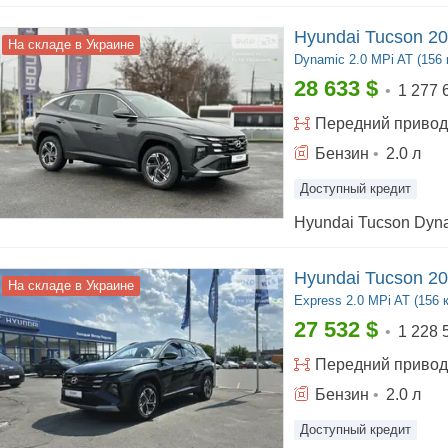
Hyundai Tucson 2
На складе в Украине
Dynamic
2.0 MPi AT (156 к
28 633
$
•
1 277 
Передний
привод
Бензин
•
2.0
л
Доступный кредит
Hyundai Tucson 2
На складе в Украине
Express
2.0 MPi AT (156 к
27 532
$
•
1 228 
Передний
привод
Бензин
•
2.0
л
Доступный кредит