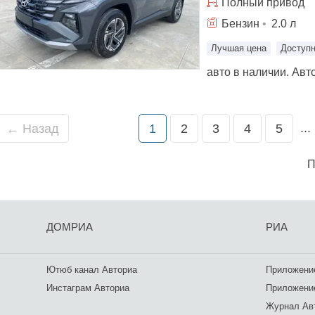
Полный
привод
Бензин
•
2.0
л
Лучшая цена
Доступн
...
←
Назад
1
2
3
4
5
П
ДОМРИА
РИА
Ютюб канал Авториа
Приложение
Инстаграм Авториа
Приложение
Журнал Ав