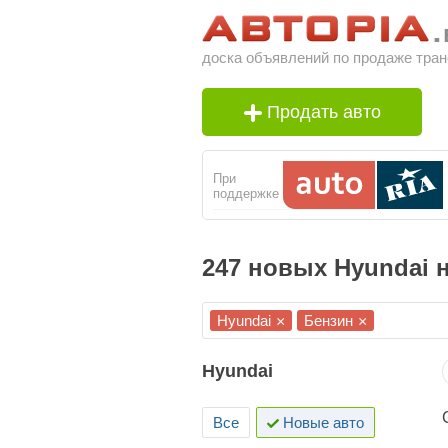
доска объявлений по продаже тран
Продать авто
При
поддержке
247 новых Hyundai 
Hyundai
Бензин
×
×
Hyundai
Все
Новые авто