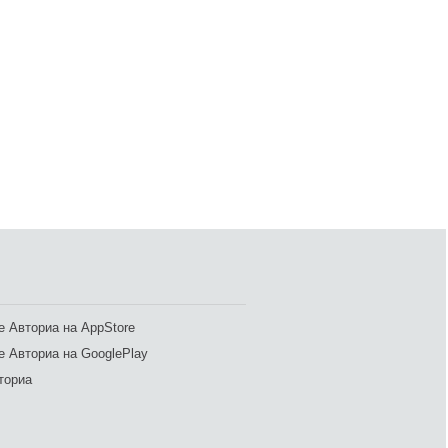
 Авториа на AppStore
 Авториа на GooglePlay
ториа