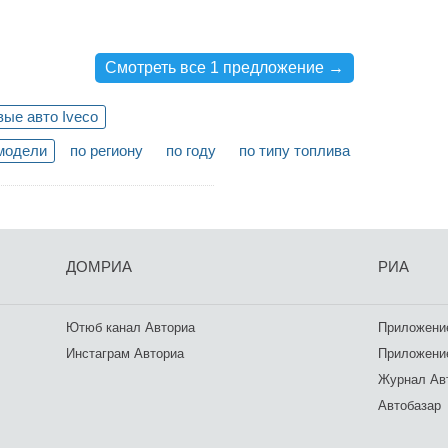
Смотреть все 1 предложение →
ые авто Iveco
модели
по региону
по году
по типу топлива
ДОМРИА
РИА
Ютюб канал Авториа
Приложение
Инстаграм Авториа
Приложение
Журнал Ав
Автобазар