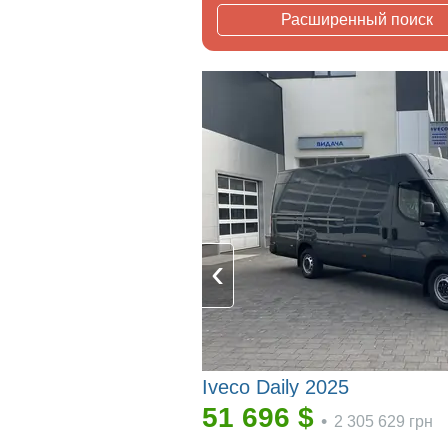
Расширенный поиск
Iveco Daily 2025
51 696
$
•
2 305 629
грн