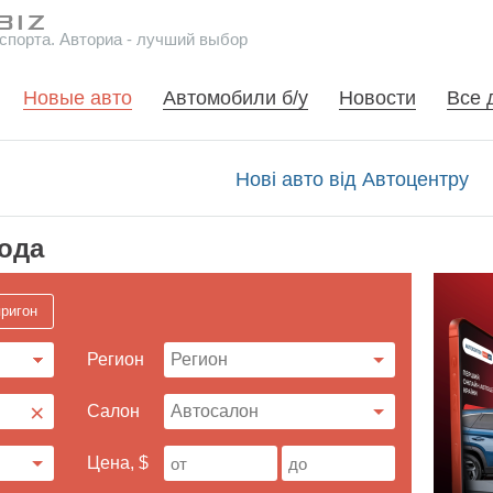
спорта. Авториа - лучший выбор
Новые авто
Автомобили б/у
Новости
Все 
Нові авто від Автоцентру
года
ригон
Регион
×
Cалон
Цена, $