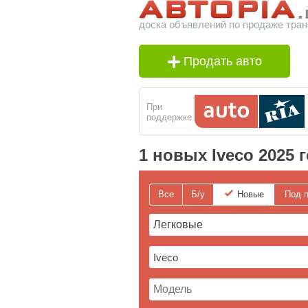
доска объявлений по продаже тран
Продать авто
При
поддержке
1 новых Iveco 2025 
Все
Б/у
Новые
Под п