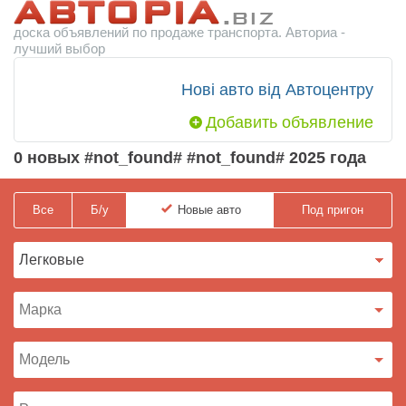
доска объявлений по продаже транспорта. Авториа -
лучший выбор
Нові авто від Автоцентру
Добавить объявление
0 новых #not_found# #not_found# 2025 года
Все
Б/у
Новые
авто
Под пригон