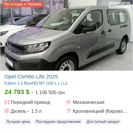
На складе в Украине
Opel Combo Life 2025
Edition
1.5 BlueHDi MT (100 к.с.) L2
24 793
$
•
1 106 500 грн
Передний
привод
Механическая
Дизель
•
1.5
л
Кропивницкий (Кировоград)
Лучшая цена
Последнее предложение
Доступный кредит