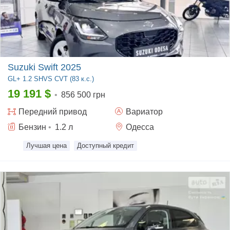
Suzuki Swift 2025
GL+
1.2 SHVS CVT (83 к.с.)
19 191
$
•
856 500 грн
Передний
привод
Вариатор
Бензин
•
1.2
л
Одесса
Лучшая цена
Доступный кредит