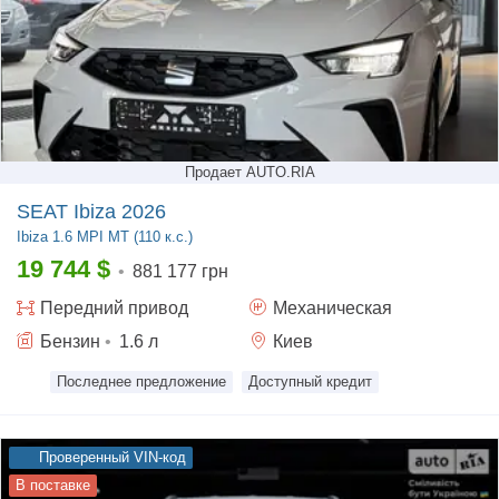
Продает AUTO.RIA
SEAT Ibiza 2026
Ibiza
1.6 MPI MT (110 к.с.)
19 744
$
•
881 177 грн
Передний
привод
Механическая
Бензин
•
1.6
л
Киев
Последнее предложение
Доступный кредит
Проверенный VIN-код
В поставке