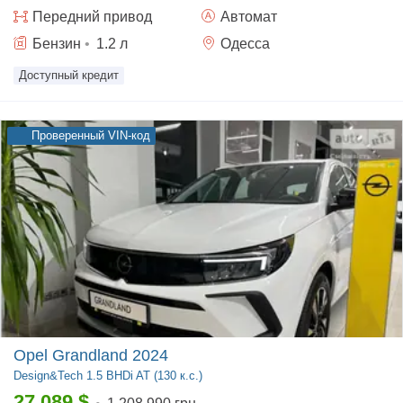
Передний
привод
Автомат
Бензин
•
1.2
л
Одесса
Доступный кредит
Проверенный VIN-код
Opel Grandland 2024
Design&Tech
1.5 BHDi AT (130 к.с.)
27 089
$