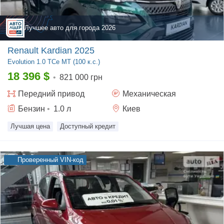
Лучшее авто для города
2026
Renault Kardian 2025
Evolution
1.0 TCe MT (100 к.с.)
18 396
$
•
821 000 грн
Передний
привод
Механическая
Бензин
•
1.0
л
Киев
Лучшая цена
Доступный кредит
Проверенный VIN-код