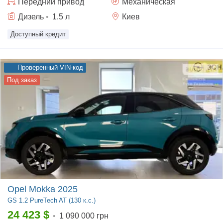
Передний
привод
Механическая
Дизель
•
1.5
л
Киев
Доступный кредит
Проверенный VIN-код
Под заказ
Opel Mokka 2025
GS
1.2 PureTech AT (130 к.с.)
24 423
$
•
1 090 000 грн