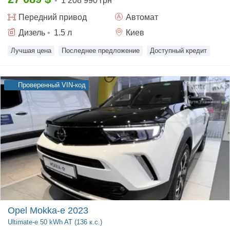
•
1 208 990 грн
Передний
привод
Автомат
Дизель
•
1.5
л
Киев
Лучшая цена
Последнее предложение
Доступный кредит
Проверенный VIN-код
Opel Mokka-e 2023
Ultimate-e
50 kWh AT (136 к.с.)