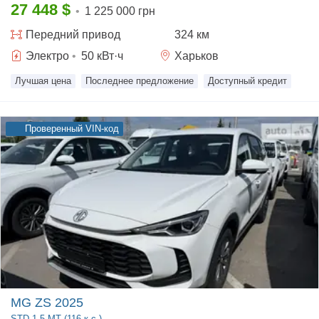
27 448
$
•
1 225 000 грн
Передний
привод
324 км
Электро
•
50
кВт·ч
Харьков
Лучшая цена
Последнее предложение
Доступный кредит
Проверенный VIN-код
MG ZS 2025
STD
1.5 MT (116 к.с.)