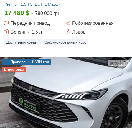
Premium
1.5 TCI DCT (147 к.с.)
17 489
$
•
780 000 грн
Передний
привод
Роботизированная
Бензин
•
1.5
л
Львов
Доступный кредит
Зафиксированный курс
Проверенный VIN-код
В поставке