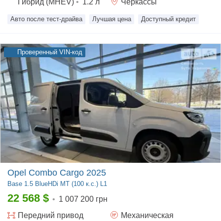
Гибрид (MHEV)
•
1.2
л
Черкассы
Авто после тест-драйва
Лучшая цена
Доступный кредит
Проверенный VIN-код
Opel Combo Cargo 2025
Base
1.5 BlueHDi МТ (100 к.с.) L1
22 568
$
•
1 007 200 грн
Передний
привод
Механическая