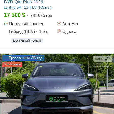
BYD Qin Plus 2026
Leading
DM-i 1.5 HEV (163 к.с.)
17 500
$
•
781 025 грн
Передний
привод
Автомат
Гибрид (HEV)
•
1.5
л
Одесса
Доступный кредит
Проверенный VIN-код
В поставке