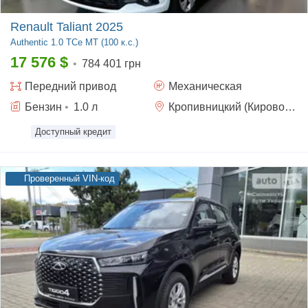
Renault Taliant 2025
Authentic
1.0 TCe MT (100 к.с.)
17 576
$
•
784 401 грн
Передний
привод
Механическая
Бензин
•
1.0
л
Кропивницкий (Кировоград)
Доступный кредит
Проверенный VIN-код