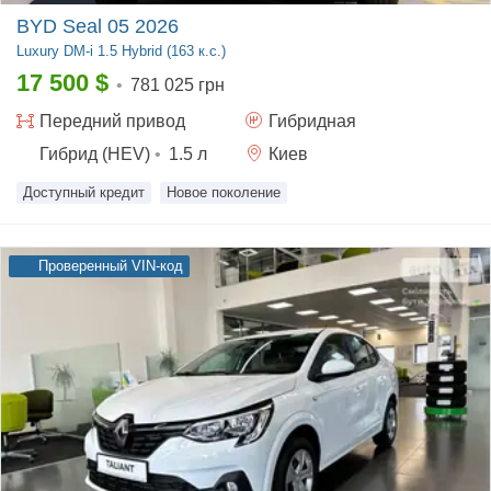
BYD Seal 05 2026
Luxury
DM-i 1.5 Hybrid (163 к.с.)
17 500
$
•
781 025 грн
Передний
привод
Гибридная
Гибрид (HEV)
•
1.5
л
Киев
Доступный кредит
Новое поколение
Проверенный VIN-код