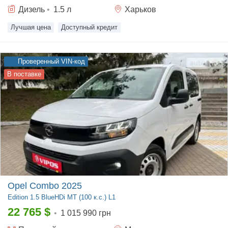
Дизель
•
1.5
л
Харьков
Лучшая цена
Доступный кредит
Проверенный VIN-код
В поставке
Opel Combo 2025
Edition
1.5 BlueHDi MT (100 к.с.) L1
22 765
$
•
1 015 990 грн