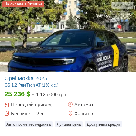
На складе в Украине
Opel Mokka 2025
GS
1.2 PureTech AT (130 к.с.)
25 236
$
•
1 125 000 грн
Передний
привод
Автомат
Бензин
•
1.2
л
Харьков
Авто после тест-драйва
Лучшая цена
Доступный кредит