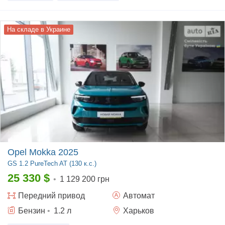
На складе в Украине
Opel Mokka 2025
GS
1.2 PureTech AT (130 к.с.)
25 330
$
•
1 129 200 грн
Передний
привод
Автомат
Бензин
•
1.2
л
Харьков