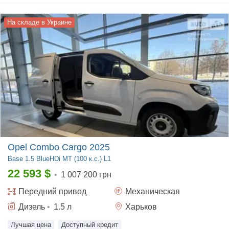
На складе в Украине
Opel Combo Cargo 2025
Base
1.5 BlueHDi МТ (100 к.с.) L1
22 593
$
•
1 007 200 грн
Передний
привод
Механическая
Дизель
•
1.5
л
Харьков
Лучшая цена
Доступный кредит