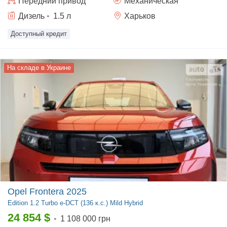
Передний
привод
Механическая
Дизель
•
1.5
л
Харьков
Доступный кредит
На складе в Украине
Opel Frontera 2025
Edition
1.2 Turbo e-DCT (136 к.с.) Mild Hybrid
24 854
$
•
1 108 000 грн