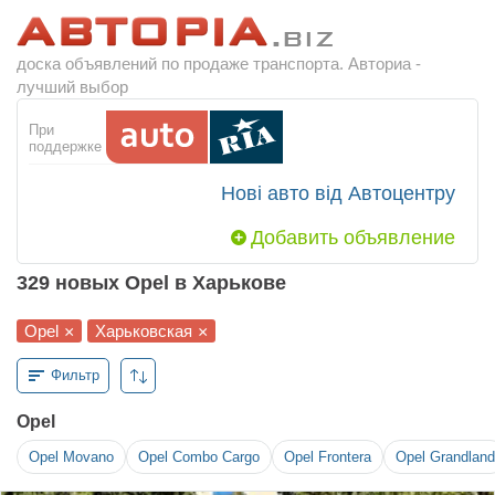
доска объявлений по продаже транспорта. Авториа -
лучший выбор
При
поддержке
Нові авто від Автоцентру
Добавить объявление
329 новых Opel в Харькове
Opel
Харьковская
×
×
Фильтр
Opel
Opel
Movano
Opel
Combo Cargo
Opel
Frontera
Opel
Grandland