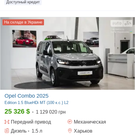
Доступный кредит
На складе в Украине
Opel Combo 2025
Edition
1.5 BlueHDi MT (100 к.с.) L2
25 326
$
•
1 129 020 грн
Передний
привод
Механическая
Дизель
•
1.5
л
Харьков