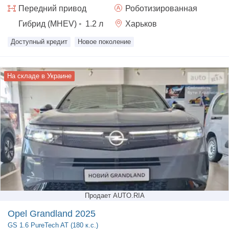
Передний
привод
Роботизированная
Гибрид (MHEV)
•
1.2
л
Харьков
Доступный кредит
Новое поколение
На складе в Украине
Продает AUTO.RIA
Opel Grandland 2025
GS
1.6 PureTech AT (180 к.с.)