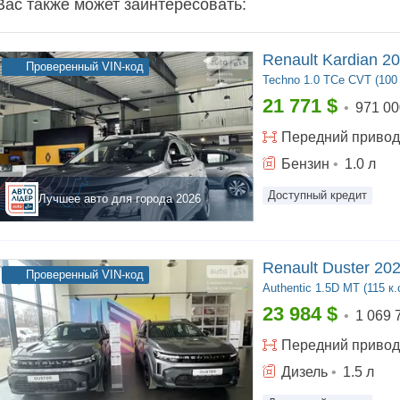
Вас также может заинтересовать:
Renault Kardian 2
Проверенный VIN-код
Techno
1.0 TCe CVT (100 
21 771
$
•
971 00
Передний
привод
Бензин
•
1.0
л
Доступный кредит
Лучшее авто для города
2026
Renault Duster 20
Проверенный VIN-код
Authentic
1.5D MT (115 к.
23 984
$
•
1 069 
Передний
привод
Дизель
•
1.5
л