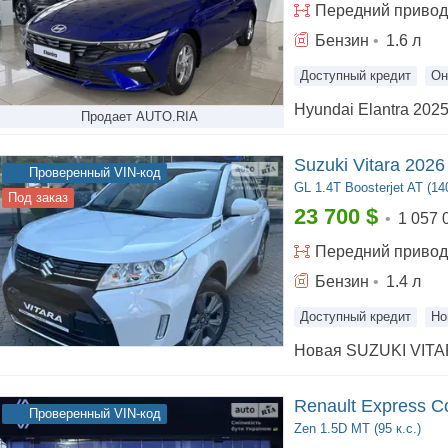
Передний
привод
Бензин
•
1.6
л
Доступный кредит
Он
Продает AUTO.RIA
Suzuki Vitara 2026
Проверенный VIN-код
GL
1.4T Boosterjet AT (140
Под заказ
23 700
$
•
1 057 
Передний
привод
Бензин
•
1.4
л
Доступный кредит
Но
Renault Express C
Проверенный VIN-код
Zen
1.5D МТ (95 к.с.)