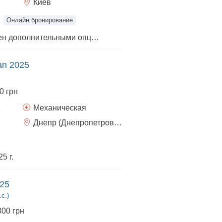
Киев
Онлайн бронирование
*Автомобиль оснащен дополнительными опциями: Пакет "Комфорт": передние и задние парктроники, карта-ключ "свободные руки"; MAPSTD; 16" легкосплавные диски Randia; Мультимедийная система NAVI LINK с 8" экраном, навигацией, 4 динамиками, Bluetooth
an 2025
0 грн
Механическая
Днепр (Днепропетровск)
5 г.
025
.с.)
800 грн