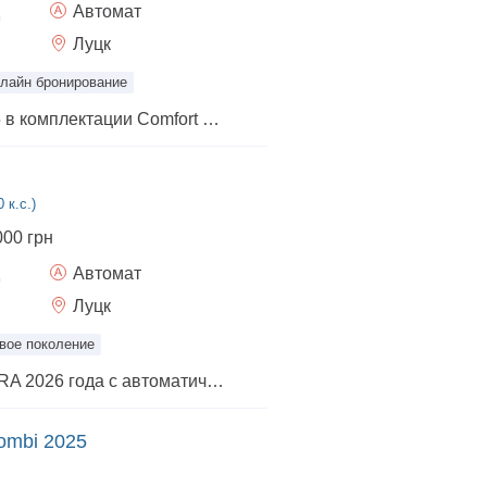
Автомат
Луцк
лайн бронирование
Hyundai Elantra 2025 в комплектации Comfort — это воплощение прагматичной элегантности и проверенной временем надежности, что идеально подходит для тех, кто ценит спокойствие за рулем. Тандем атмосферного двигателя 1.6 MPi и классической автоматической коробки передач (AT) предлагает покупателю редкую в современном мире простоту конструкции, которая гарантирует впечатляющую выносливость и низкие затраты на сервисное обслуживание. Основная ценность версии Comfort заключается в оптимальном балансе: вы получаете футуристичный дизайн «параметрической динамики», который выглядит значительно дороже своей цены, в сочетании с просторным, эргономичным салоном и всеми необходимыми опциями для безопасности и связи. Это рациональная инвестиция в автомобиль, который демонстрирует высокую ликвидность на вторичном рынке, обеспечивая комфортный ежедневный драйв без неприятных сюрпризов и лишних затрат топлива.
 к.с.)
000 грн
Автомат
Луцк
вое поколение
Новая SUZUKI VITARA 2026 года с автоматической коробкой передач.
ombi 2025