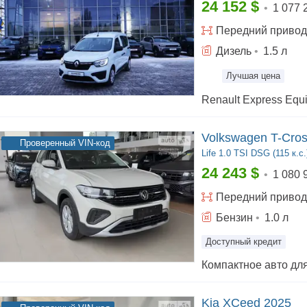
24 152
$
•
1 077 
Передний
привод
Дизель
•
1.5
л
Лучшая цена
Volkswagen T-Cro
Проверенный VIN-код
Life
1.0 TSI DSG (115 к.с.
24 243
$
•
1 080 
Передний
привод
Бензин
•
1.0
л
Доступный кредит
Kia XCeed 2025