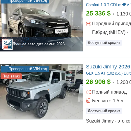
Проверенный VIN-код
Comfort
1.0 T-GDI mHEV 7
25 336
$
•
1 130 
Передний
привод
Гибрид (MHEV)
•
Доступный кредит
Лучшее авто для семьи
2026
Suzuki Jimny 2026
Проверенный VIN-код
GLX
1.5 AT (102 к.с.) Eur
Под заказ
26 906
$
•
1 200 
Полный
привод
Бензин
•
1.5
л
Доступный кредит