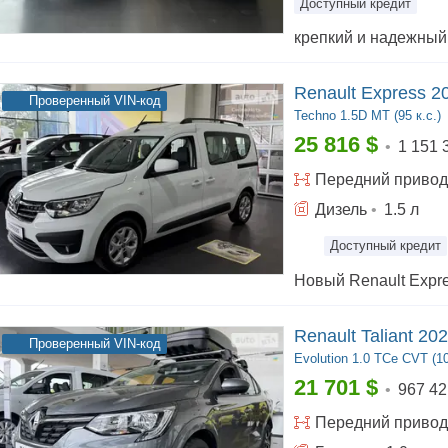
Доступный кредит
Renault Express 2
Проверенный VIN-код
Techno
1.5D МТ (95 к.с.)
25 816
$
•
1 151 
Передний
привод
Дизель
•
1.5
л
Доступный кредит
Renault Taliant 20
Проверенный VIN-код
Evolution
1.0 TCe CVT (10
21 701
$
•
967 42
Передний
привод