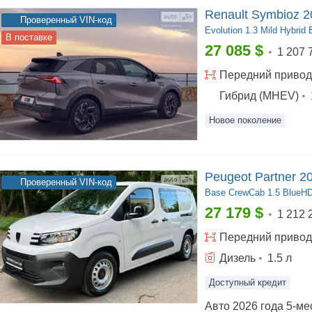
Renault Symbioz 2
Проверенный VIN-код
Evolution
1.3 Mild Hybrid 
В поставке
27 085
$
•
1 207 
Передний
привод
Гибрид (MHEV)
•
Новое поколение
Peugeot Partner 2
Проверенный VIN-код
Base
CrewCab 1.5 BlueHDi
27 179
$
•
1 212 
Передний
привод
Дизель
•
1.5
л
Доступный кредит