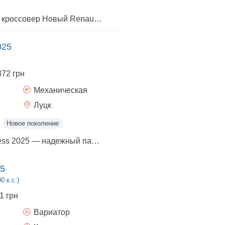
крепкий и надежный кроссовер Новый Renault Duster имеет убедительный дизайн внедорожника с выразительными линиями, модульными рейлингами и усиленными колесными арками. Его мощь еще больше подчеркивается надписью Renault на выразительной решетке радиатора. Renault Duster имеет исключительные внедорожные возможности, гарантируя плавный переход от городских улиц к бездорожью.
025
372 грн
Механическая
Луцк
Новое поколение
Новый Renault Express 2025 — надежный партнер для вашего бизнеса и ежедневных дел. Renault Express создан для тех, кто ценит практичность, экономичность и комфорт. Просторный салон, вместительное багажное отделение и современное оснащение делают его идеальным выбором как для работы, так и для повседневного использования. Мы предлагаем: • выгодные условия кредитования и лизинга; • программу Trade-In; • помощь с оформлением страхования; • профессиональную консультацию по выбору комплектации и дополнительного оборудования. Загляните в Renault Луцьк Експо, чтобы лично оценить Renault Express, пройти тест-драйв и получить индивидуальное предложение. Мы поможем подобрать автомобиль, который полностью будет соответствовать вашим потребностям.
25
0 к.с.)
1 грн
Вариатор