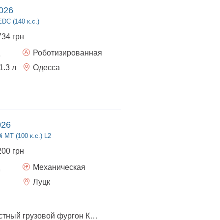
026
EDC (140 к.с.)
734 грн
Роботизированная
1.3
л
Одесса
026
 МТ (100 к.с.) L2
200 грн
Механическая
Луцк
Авто 2026 года 5-местный грузовой фургон Кредитование 5-7-9 Без уплаты налога в ПФ В наличии!