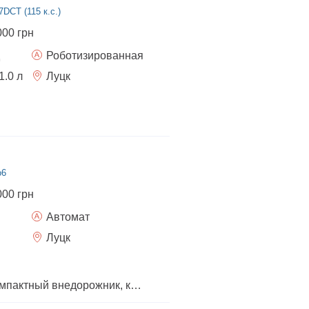
DCT (115 к.с.)
000 грн
Роботизированная
1.0
л
Луцк
o6
000 грн
Автомат
Луцк
Suzuki Jimny - это компактный внедорожник, который выпускает японский производитель автомобилей Suzuki. Он отличается своими хорошими свойствами для бездорожья, устойчивым дизайном и компактным размером, что делает его адаптивным как для городских поездок, так и для активного отдыха на природе.