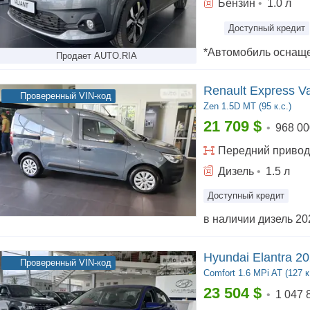
Бензин
•
1.0
л
Доступный кредит
Продает AUTO.RIA
Renault Express V
Проверенный VIN-код
Zen
1.5D МТ (95 к.с.)
21 709
$
•
968 00
Передний
привод
Дизель
•
1.5
л
Доступный кредит
в наличии дизель 202
Hyundai Elantra 2
Проверенный VIN-код
Comfort
1.6 MPi AT (127 к
23 504
$
•
1 047 