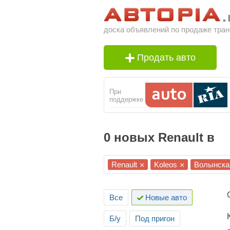
доска объявлений по продаже тран
Продать авто
При
поддержке
0 новых Renault в
Renault
Koleos
Волынска
×
×
Все
Новые авто
Б/у
Под пригон