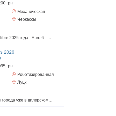
200 грн
Механическая
Черкассы
Renault Express Equilibre 2025 года - Euro 6 - Комплектация : Equilibre - Датчик света и дождя - Электродзеркала с функцией подогрева - Круиз-контроль - Кондиционер - Полноразмерное запасное колесо Для более детального знакомства с Renault Express, приглашаем вас в дилерский центр Рено "МОТОРКАР ЧЕРКАСИ"
ss 2026
)
995 грн
Роботизированная
Луцк
Компактное авто для города уже в дилерском центре. Количество ограничено.