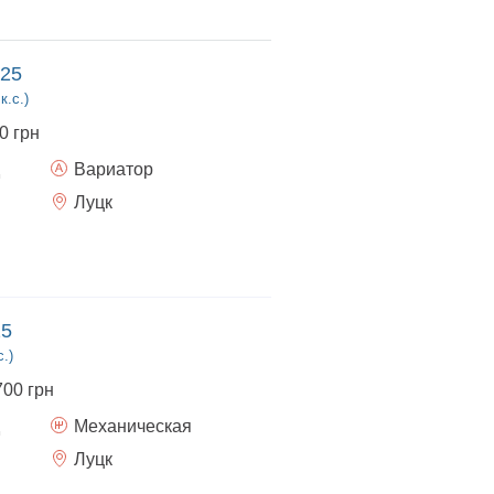
025
к.с.)
0 грн
Вариатор
Луцк
25
с.)
700 грн
Механическая
Луцк