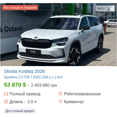
На складе в Украине
Skoda Kodiaq 2026
Sportline
2.0 TDI 7-DSG (193 к.с.) 4x4
53 870
$
•
2 403 660 грн
Полный
привод
Роботизированная
Дизель
•
2.0
л
Кременчуг
Доступный кредит