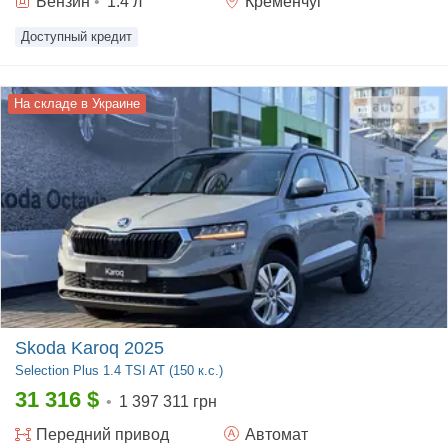
Бензин
•
1.4
л
Кременчуг
Доступный кредит
На складе в Украине
Skoda Karoq 2025
Selection Plus
1.4 TSI AT (150 к.с.)
31 316
$
•
1 397 311 грн
Передний
привод
Автомат