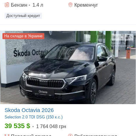
Бензин
•
1.4
л
Кременчуг
Доступный кредит
На складе в Украине
Skoda Octavia 2026
Selection
2.0 TDI DSG (150 к.с.)
39 535
$
•
1 764 048 грн