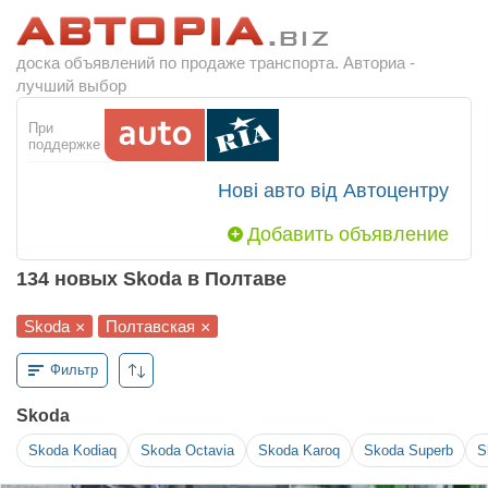
доска объявлений по продаже транспорта. Авториа -
лучший выбор
При
поддержке
Нові авто від Автоцентру
Добавить объявление
134 новых Skoda в Полтаве
Skoda
Полтавская
×
×
Фильтр
Skoda
Skoda
Kodiaq
Skoda
Octavia
Skoda
Karoq
Skoda
Superb
S