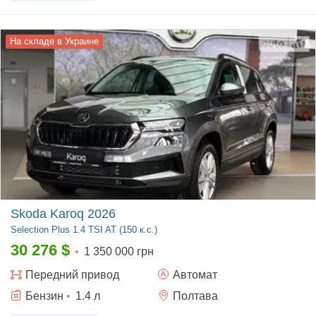
На складе в Украине
Skoda Karoq 2026
Selection Plus
1.4 TSI AT (150 к.с.)
30 276
$
•
1 350 000 грн
Передний
привод
Автомат
Бензин
•
1.4
л
Полтава