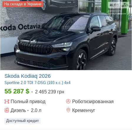
На складе в Украине
Skoda Kodiaq 2026
Sportline
2.0 TDI 7-DSG (193 к.с.) 4x4
55 287
$
•
2 465 239 грн
Полный
привод
Роботизированная
Дизель
•
2.0
л
Кременчуг
Доступный кредит