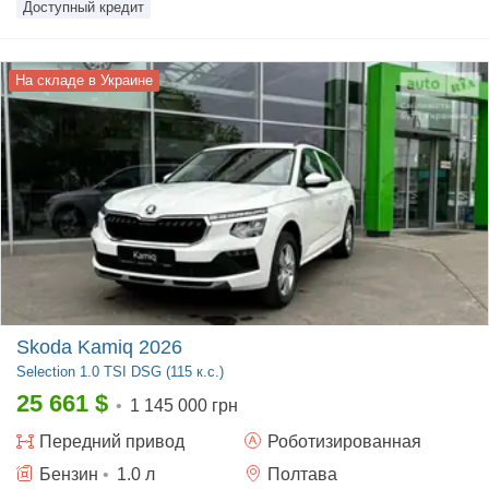
Доступный кредит
На складе в Украине
Skoda Kamiq 2026
Selection
1.0 TSI DSG (115 к.с.)
25 661
$
•
1 145 000 грн
Передний
привод
Роботизированная
Бензин
•
1.0
л
Полтава