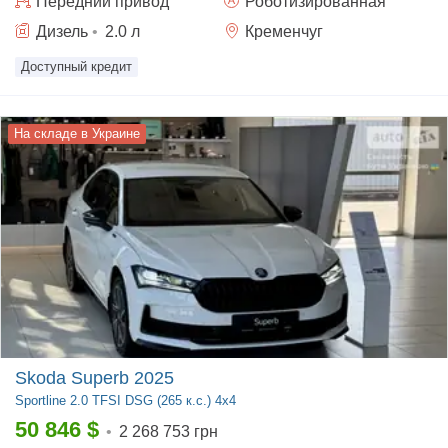
Передний
привод
Роботизированная
Дизель
•
2.0
л
Кременчуг
Доступный кредит
На складе в Украине
Skoda Superb 2025
Sportline
2.0 TFSI DSG (265 к.с.) 4x4
50 846
$
•
2 268 753 грн