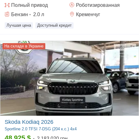
Полный
привод
Роботизированная
Бензин
•
2.0
л
Кременчуг
Лучшая цена
Доступный кредит
На складе в Украине
Skoda Kodiaq 2026
Sportline
2.0 TFSI 7-DSG (204 к.с.) 4x4
48 925
$
•
2 183 020 грн