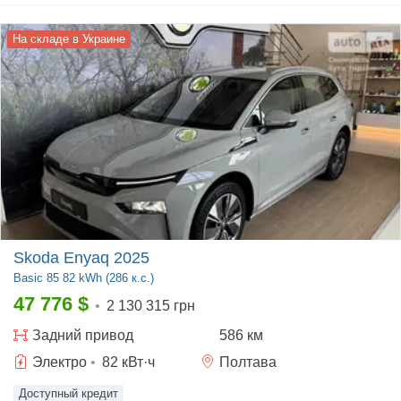
На складе в Украине
Skoda Enyaq 2025
Basic
85 82 kWh (286 к.с.)
47 776
$
•
2 130 315 грн
Задний
привод
586 км
Электро
•
82
кВт·ч
Полтава
Доступный кредит