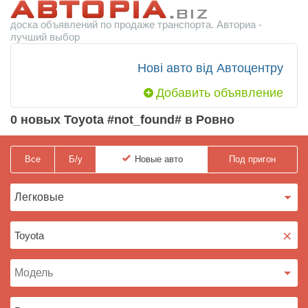
доска объявлений по продаже транспорта. Авториа -
лучший выбор
Нові авто від Автоцентру
Добавить объявление
0 новых Toyota #not_found# в Ровно
Все
Б/у
Новые
авто
Под пригон
×