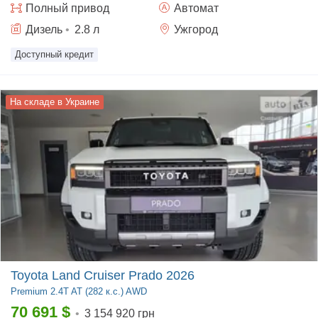
Полный
привод
Автомат
Дизель
•
2.8
л
Ужгород
Доступный кредит
На складе в Украине
Toyota Land Cruiser Prado 2026
Premium
2.4T AT (282 к.с.) AWD
70 691
$
•
3 154 920 грн