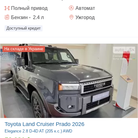
Полный
привод
Автомат
Бензин
•
2.4
л
Ужгород
Доступный кредит
На складе в Украине
Toyota Land Cruiser Prado 2026
Elegance
2.8 D-4D AT (205 к.с.) AWD