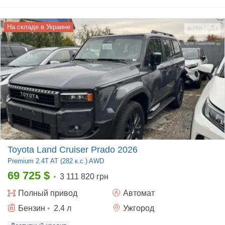
На складе в Украине
Toyota Land Cruiser Prado 2026
Premium
2.4T AT (282 к.с.) AWD
69 725
$
•
3 111 820 грн
Полный
привод
Автомат
Бензин
•
2.4
л
Ужгород