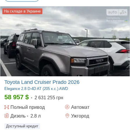
На складе в Украине
Toyota Land Cruiser Prado 2026
Elegance
2.8 D-4D AT (205 к.с.) AWD
58 957
$
•
2 631 255 грн
Полный
привод
Автомат
Дизель
•
2.8
л
Ужгород
Доступный кредит