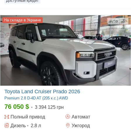
Доступный кредит
На складе в Украине
Toyota Land Cruiser Prado 2026
Premium
2.8 D-4D AT (205 к.с.) AWD
76 050
$
•
3 394 125 грн
Полный
привод
Автомат
Дизель
•
2.8
л
Ужгород