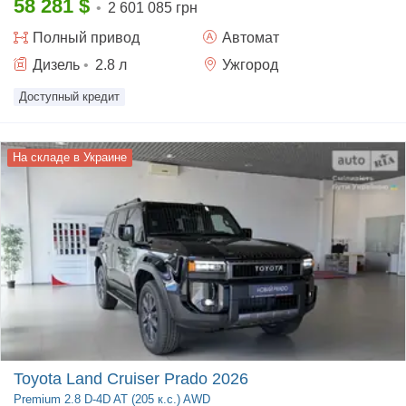
58 281
$
•
2 601 085 грн
Полный
привод
Автомат
Дизель
•
2.8
л
Ужгород
Доступный кредит
На складе в Украине
Toyota Land Cruiser Prado 2026
Premium
2.8 D-4D AT (205 к.с.) AWD