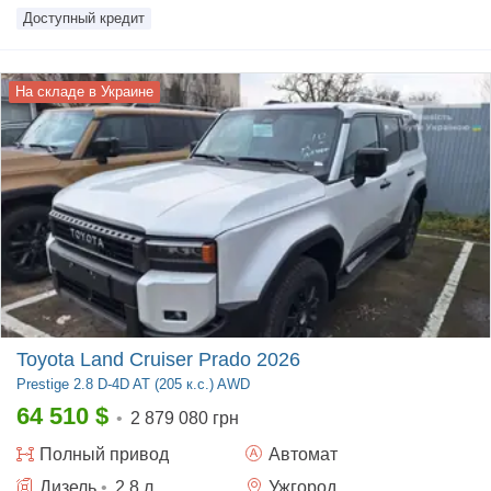
Доступный кредит
На складе в Украине
Toyota Land Cruiser Prado 2026
Prestige
2.8 D-4D AT (205 к.с.) AWD
64 510
$
•
2 879 080 грн
Полный
привод
Автомат
Дизель
•
2.8
л
Ужгород