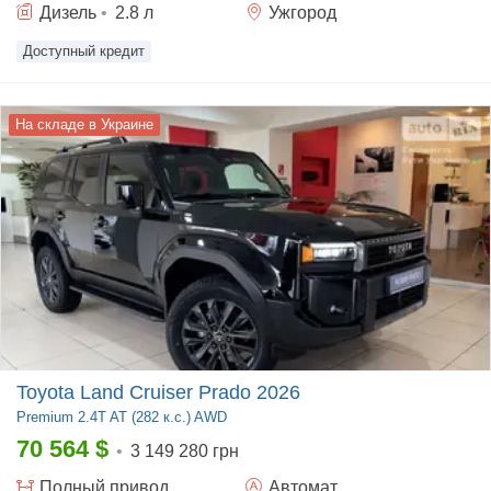
Дизель
•
2.8
л
Ужгород
Доступный кредит
На складе в Украине
Toyota Land Cruiser Prado 2026
Premium
2.4T AT (282 к.с.) AWD
70 564
$
•
3 149 280 грн
Полный
привод
Автомат