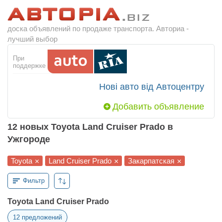
доска объявлений по продаже транспорта. Авториа -
лучший выбор
При
поддержке
Нові авто від Автоцентру
Добавить объявление
12 новых Toyota Land Cruiser Prado в
Ужгороде
Toyota
Land Cruiser Prado
Закарпатская
×
×
×
Фильтр
Toyota Land Cruiser Prado
12
предложений