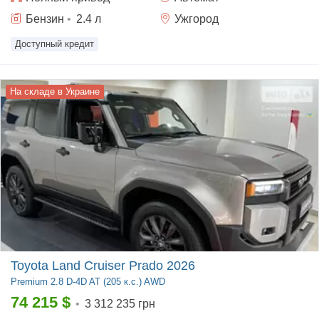
Бензин
•
2.4
л
Ужгород
Доступный кредит
На складе в Украине
Toyota Land Cruiser Prado 2026
Premium
2.8 D-4D AT (205 к.с.) AWD
74 215
$
•
3 312 235 грн