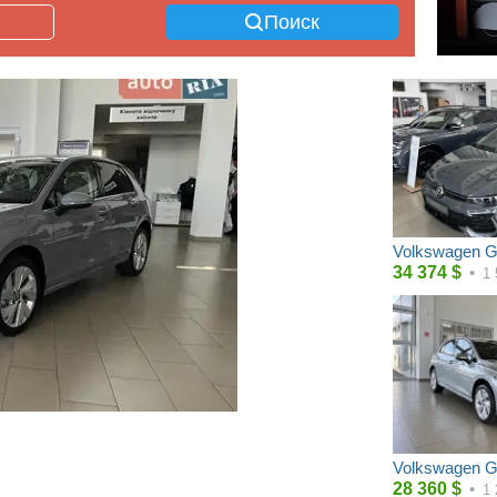
Поиск
Volkswagen G
34 374
$
•
1 
Volkswagen G
28 360
$
•
1 