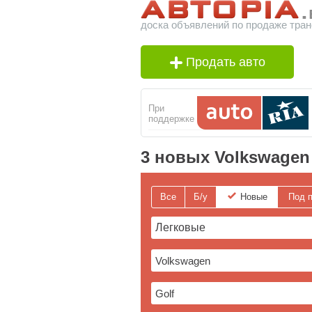
доска объявлений по продаже тран
Продать авто
При
поддержке
3 новых Volkswagen
Все
Б/у
Новые
Под п