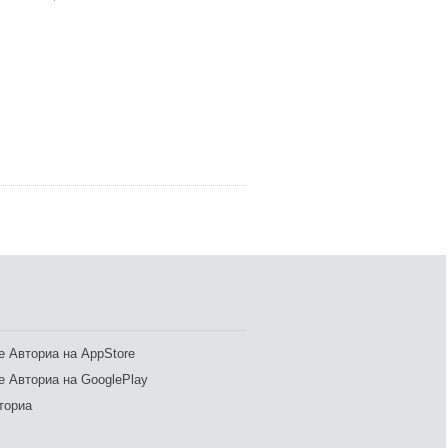
 Авториа на AppStore
 Авториа на GooglePlay
ториа