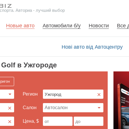
спорта. Авториа - лучший выбор
Новые авто
Автомобили б/у
Новости
Все 
Нові авто від Автоцентру
 Golf в Ужгороде
ригон
×
Регион
×
Cалон
×
Цена, $