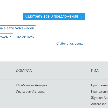
Смотреть все 3 предложения →
вые авто Volkswagen
модели
по региону
Crafter в Ужгороде
ДОМРИА
РИА
Ютюб канал Авториа
Приложение
Инстаграм Авториа
Приложение
Журнал Ав
Автобазар