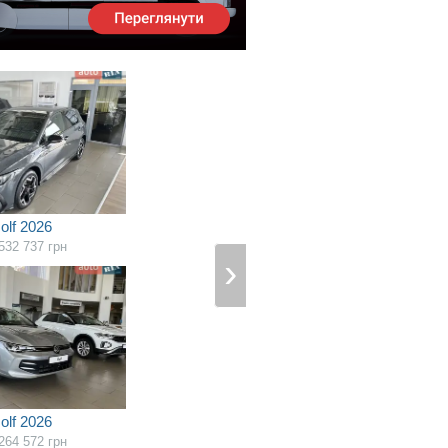
olf 2026
532 737
грн
olf 2026
264 572
грн