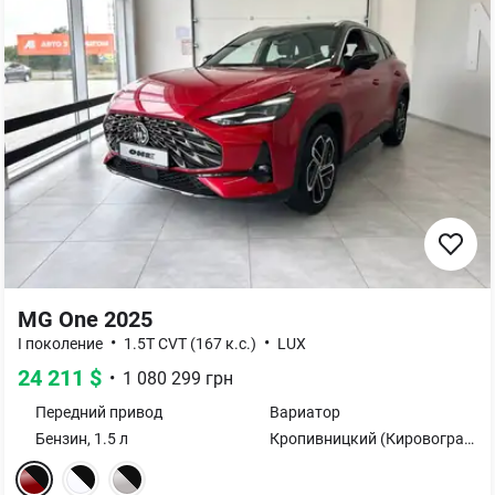
MG One 2025
•
•
I поколение
1.5T CVT (167 к.с.)
LUX
24 211
$
•
1 080 299
грн
Передний
привод
Вариатор
Бензин
,
1.5
л
Кропивницкий (Кировоград)