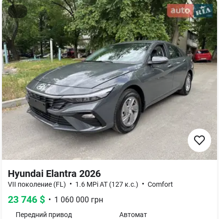
Hyundai Elantra 2026
•
•
VII поколение (FL)
1.6 MPi AT (127 к.с.)
Comfort
23 746
$
•
1 060 000
грн
Передний
привод
Автомат