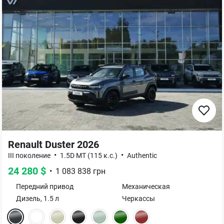
Renault Duster 2026
•
•
III поколение
1.5D MT (115 к.с.)
Authentic
24 280
$
•
1 083 838
грн
Передний
привод
Механическая
Дизель
,
1.5
л
Черкассы