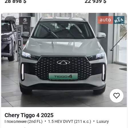
28 898
$
22 939
$
Chery Tiggo 4 2025
•
•
I поколение (2nd FL)
1.5 HEV DVVT (211 к.с.)
Luxury