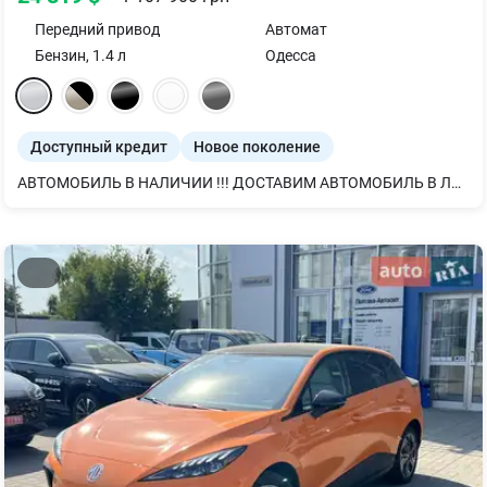
Передний
привод
Автомат
Бензин
,
1.4
л
Одесса
Доступный кредит
Новое поколение
АВТОМОБИЛЬ В НАЛИЧИИ !!! ДОСТАВИМ АВТОМОБИЛЬ В ЛЮБОЙ ГОРОД УКРАИНЫ !!! НАБЕРИТЕ И МЫ ПОДБЕРЕМ САМЫЙ УДОБНЫЙ ФОРМАТ ПОКУПКИ !!! ДОСТУПНЫЙ И НАДЕЖНЫЙ КРОССОВЕР !! АВТО В НАЛИЧИИ !!! Мощный и драйвовый бензиновый двигатель 1,4 BOOSTERJET Классический 6-ступенчатый автомат AISIN, Все максимально НАДЕЖНО И ПРОВЕРЕНО !!! Японское качество и надежность, которые доступны каждому! В комплектацию автомобиля входит: • Круиз-контроль с управлением на руле • Шесть подушек безопасности • Климат-контроль • 7-дюймовая обновленная Мультимедийная система с возможностью подключения смартфона • Камера заднего вида • Система безключевого доступа и система запуска двигателя без ключа (кнопкой)