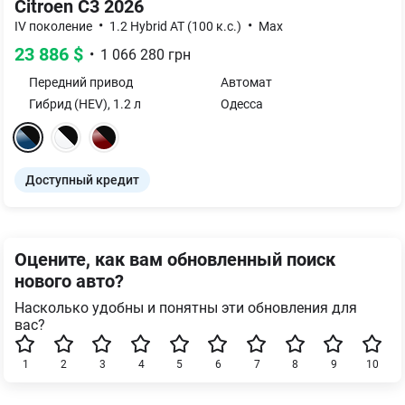
Citroen C3 2026
•
•
IV поколение
1.2 Hybrid AT (100 к.с.)
Max
23 886
$
•
1 066 280
грн
Передний
привод
Автомат
Гибрид (HEV)
,
1.2
л
Одесса
Доступный кредит
Оцените, как вам обновленный поиск
нового авто?
Насколько удобны и понятны эти обновления для
вас?
1
2
3
4
5
6
7
8
9
10