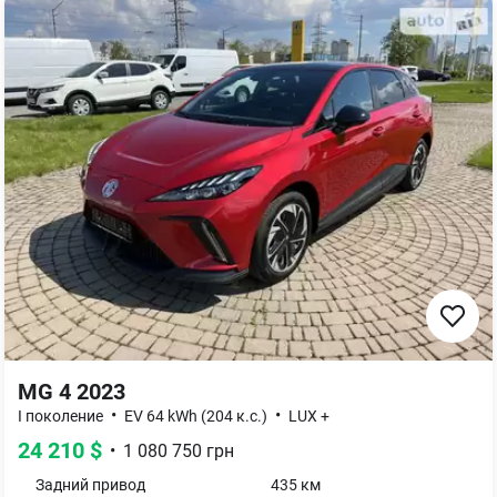
MG 4 2023
•
•
I поколение
EV 64 kWh (204 к.с.)
LUX +
24 210
$
•
1 080 750
грн
Задний
привод
435 км