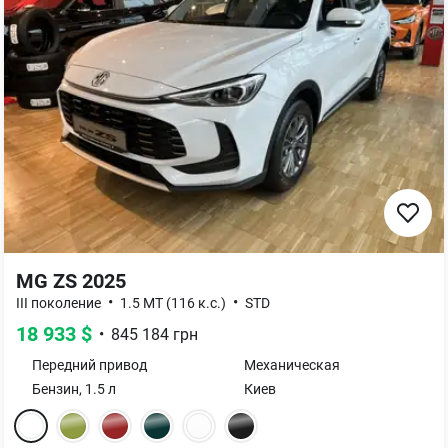
MG ZS 2025
•
•
III поколение
1.5 MT (116 к.с.)
STD
18 933
$
•
845 184
грн
Передний
привод
Механическая
Бензин
,
1.5
л
Киев