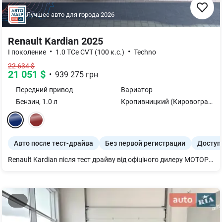
Лучшее авто для города
2026
Renault Kardian 2025
•
•
I поколение
1.0 TCe CVT (100 к.с.)
Techno
22 634
$
21 051
$
•
939 275
грн
Передний
привод
Вариатор
Бензин
,
1.0
л
Кропивницкий (Кировоград)
Авто после тест-драйва
Без первой регистрации
Доступ
Renault Kardian після тест драйву від офіціного дилеру МОТОРКАР КРОПИВНИЦЬКИЙ Максимальна комплектація Techno, пробіг 1000 км. Сплачено пенсійний податок Економія 100 000 грн. Автомобіль додатково укомплектований -Комплект гумових килимків -Комплект зимової та літньої гуми - Бризковики Доступно: - Кредит за партнерською програмою (як на новий автомобіль) - Лізинг - Тест-драйв Авто готове до перегляду у нашому центрі