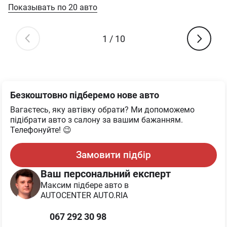
Показывать по
20
авто
1
/
10
Безкоштовно підберемо нове авто
Вагаєтесь, яку автівку обрати? Ми допоможемо
підібрати авто з салону за вашим бажанням.
Телефонуйте! 😉
Замовити підбір
Ваш персональний експерт
Максим
підбере авто в
AUTOCENTER AUTO.RIA
067 292 30 98