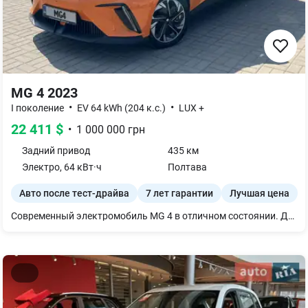
MG 4 2023
•
•
I поколение
EV 64 kWh (204 к.с.)
LUX +
22 411
$
•
1 000 000
грн
Задний
привод
435 км
Электро
,
64
кВт·ч
Полтава
Авто после тест-драйва
7 лет гарантии
Лучшая цена
Современный электромобиль MG 4 в отличном состоянии. Динамичный задний привод, комфортный запас хода до 435 км и быстрая зарядка. Просторный салон, полный набор современных опций и систем безопасности для удобных поездок. Автомобиль в идеальном состоянии, ухожен и не требует никаких вложений. Звоните, проведем осмотр!