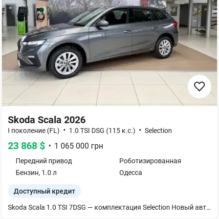
Skoda Scala 2026
•
•
I поколение (FL)
1.0 TSI DSG (115 к.с.)
Selection
23 868
$
•
1 065 000
грн
Передний
привод
Роботизированная
Бензин
,
1.0
л
Одесса
Доступный кредит
Skoda Scala 1.0 TSI 7DSG — комплектация Selection Новый автомобиль 2025 года в наличии у официального дилера SKODA — Автотрейдинг Одесса Технические характеристики: Двигатель: 1.0 TSI, 115 л.с. Коробка: 7-ступенчатая DSG Привод: передний Расход топлива: 5–6 л/100 км Гарантия: 4 года / 90 000 км Комплектация Selection включает: LED-фары Подогрев передних сидений Мультимедиа с Apple CarPlay / Android Auto Климат контроль подогрев руля задние датчики парковки Бортовой компьютер Легкосплавные диски Simply Clever решения Могу добавить конкретные опции именно вашей машины: цвет, диски, камера, квадратное колесо, сигнализация, зимний пакет — напишите, что есть. Преимущества Scala: Самый большой багажник в классе (до 467 л) Комфорт ?koda по доступной цене Высокая безопасность — 5? EuroNCAP Идеальна для семьи и города Предложения для покупателей: TRADE-IN — выгодно примем ваше авто Лизинг / кредит с минимальными ставками Полное сопровождение оформления Тест-драйв в любой день по записи