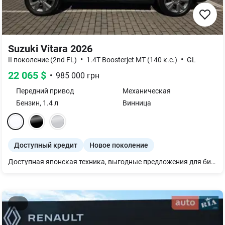
Suzuki Vitara 2026
•
•
II поколение (2nd FL)
1.4T Boosterjet MT (140 к.с.)
GL
22 065
$
•
985 000
грн
Передний
привод
Механическая
Бензин
,
1.4
л
Винница
Доступный кредит
Новое поколение
Доступная японская техника, выгодные предложения для бизнеса! Самый доступный кроссовер с японским качеством, который доступен каждому! Лучше один раз протестировать, а не сидеть и гадать!) Предоставляем полное сопровождение на всех этапах покупки: • Оформление авто на учет в ТСЦ • Оплата любым удобным для вас способом • Полный пакет страхования • Широкий спектр доработок и защиты Авто, любых пожеланий! Ждем вас. Звоните менеджеру Максим найдет для Вас лучшее предложение, от которого Вы точно будете довольны!