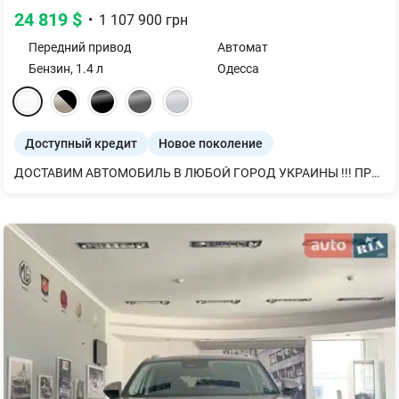
24 819
$
•
1 107 900
грн
Передний
привод
Автомат
Бензин
,
1.4
л
Одесса
Доступный кредит
Новое поколение
ДОСТАВИМ АВТОМОБИЛЬ В ЛЮБОЙ ГОРОД УКРАИНЫ !!! ПРОСТО НАБЕРИТЕ НАС И МЫ ПОДБЕРЕМ САМЫЙ УДОБНЫЙ ФОРМАТ ПОКУПКИ !!! ДОСТУПНЫЙ И НАДЕЖНЫЙ КРОССОВЕР !! ПРОДАЖА АВТОМОБИЛЯ ИЗ ТЕСТ ПАРКА !!!! САМЫЙ ВЫГОДНЫЙ ВАРИАНТ ! ПОЛНОСТЬЮ УКОМПЛЕКТОВАННАЯ МАШИНА УЖЕ С УСТАНОВЛЕННЫМ ДОПОЛНИТЕЛЬНЫМ ОБОРУДОВАНИЕМ : НЕ УПУСТИТЬ СВОЙ ШАНС КУПИТЬ АВТОМОБИЛЬ В ТОТ МОМЕНТ, КОГДА НИ У КОГО ЕГО НЕТ !!! Мощный и драйвовый бензиновый двигатель 1,4 BOOSTERJET Классический 6-ступенчатый автомат AISIN, Все максимально НАДЕЖНО И ПРОВЕРЕНО !!! Японское качество и надежность, которые доступны каждому! В комплектацию автомобиля входит: • Круиз-контроль с управлением на руле • Шесть подушек безопасности • Климат-контроль • 7-дюймовая обновленная Мультимедийная система с возможностью подключения смартфона • Камера заднего вида • Система безключевого доступа и система запуска двигателя без ключа (кнопкой)