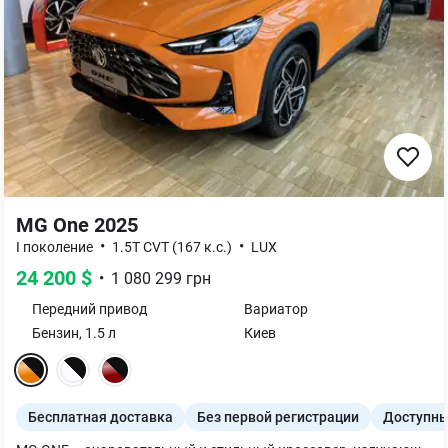
MG One 2025
•
•
I поколение
1.5T CVT (167 к.с.)
LUX
24 200
$
•
1 080 299
грн
Передний
привод
Вариатор
Бензин
,
1.5
л
Киев
Бесплатная доставка
Без первой регистрации
Доступны