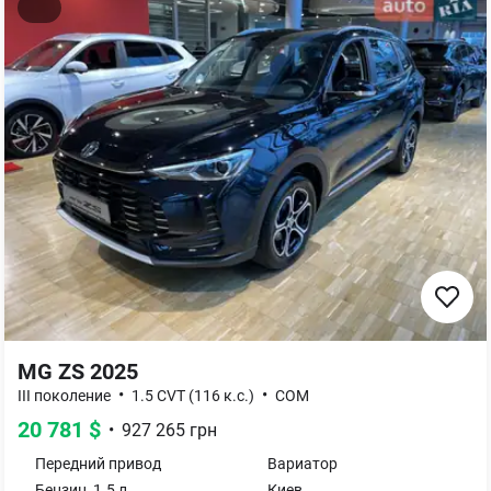
MG ZS 2025
•
•
III поколение
1.5 CVT (116 к.с.)
COM
20 781
$
•
927 265
грн
Передний
привод
Вариатор
Бензин
,
1.5
л
Киев