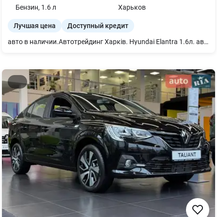
Бензин
,
1.6
л
Харьков
Лучшая цена
Доступный кредит
авто в наличии.Автотрейдинг Харків. Hyundai Elantra 1.6л. автомат 4х2 комплектация-Comfort, цвет салона-черный, цвет авто-графит, 2026г.в. приобрести возможно: - за наличные -у кредит -в лизинг - есть трейд ин - есть доставка по Украине (оплата отдельно) Ждем Вас.