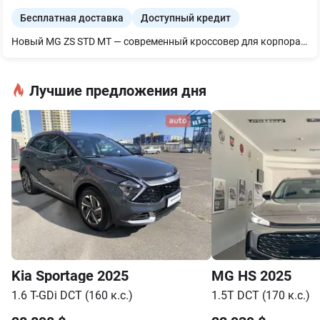
Бесплатная доставка
Доступный кредит
Новый MG ZS STD MT — современный кроссовер для корпоративного использования, служебных поездок и автопарков. Надежность, экономичность, комфорт. Автомобиль сочетает эффективный 1.5-литровый бензиновый двигатель (116 л.с.) с 5-ступенчатой механической коробкой передач, низкий расход топлива (от 6,3 л/100 км) и просторный салон. Преимущества для компаний: • Эксклюзивная партия 15 автомобилей от официального дилера Winner Automotive • Гарантия 5 лет или 150 000 км • Выгодные условия лизинга и кредита, продажа в трейд-ин. • Обслуживание в официальной дилерской сети • Идеальное решение для корпоративных парков, сервисных компаний, такси, carsharing. • Персональные скидки при покупке партии автомобилей Основное оснащение: • Кондиционер с автоматическим управлением • Камера заднего вида, парктроники • Светодиодные ходовые огни, автоматические фары • Мультимедиа 10.25” с Apple CarPlay™ / Android Auto™ • 4 динамика, Bluetooth • Центральный подлокотник, тканевый салон • Диски 16” легкосплавные Кредит и лизинг от 0,01% Trade-In: обменяйте свой автомобиль на новый Ford Puma Добавь в автопарк MG ZS — стильный, надежный и выгодный выбор для бизнеса!
Лучшие предложения дня
Kia
Sportage
2025
MG
HS
2025
1.6 T-GDi DCT (160 к.с.)
1.5T DCT (170 к.с.)