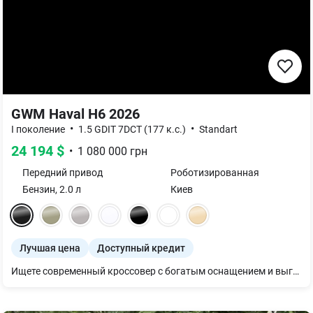
GWM Haval H6 2026
•
•
I поколение
1.5 GDIT 7DCT (177 к.с.)
Standart
24 194
$
•
1 080 000
грн
Передний
привод
Роботизированная
Бензин
,
2.0
л
Киев
Лучшая цена
Доступный кредит
Ищете современный кроссовер с богатым оснащением и выгодной ценой? GWM HAVAL H6 Standart — одно из лучших предложений в своем классе. Под капотом расположен современный турбированный бензиновый двигатель 1.5 GDIT мощностью 177 л.с. и крутящим моментом 270 Нм, который работает в паре с 7-ступенчатой автоматической коробкой передач DCT мокрого типа. Разгон до 100 км/ч занимает всего 8,5 секунд. HAVAL H6 предлагает просторный салон, багажное отделение объемом 560 литров, климат-контроль, цифровую панель приборов 10,25”, мультимедийную систему с 14,6” сенсорным экраном, беспроводные Apple CarPlay и Android Auto, голосовое управление и камеру кругового обзора 540°. Среди оснащения: • Matrix LED фары • Подогрев руля • Подогрев передних и задних сидений • Беспроводная зарядка смартфона 50 Вт • Бесключевой доступ и запуск двигателя • Система Auto Hold • Датчики света и дождя • Двухзонный климат-контроль • Камера 540° с функцией «прозрачный шасси» Безопасность обеспечивается комплексом современных систем: ESC, TCS, HAC, HDC, TPMS, системой мониторинга усталости водителя, шестью подушками безопасности и креплениями ISOFIX. Гарантия на автомобиль — до 8 лет или 160 000 км пробега.