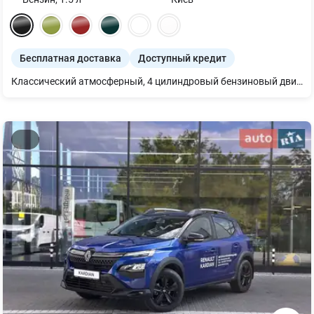
Бесплатная доставка
Доступный кредит
Классический атмосферный, 4 цилиндровый бензиновый двигатель 1.5 - 116 л.с. Коробка автоматическая бесступенчатая Пред-максимальная комплектация комфорт: Кожаный салон Виртуальная панель приборов Обновленный качественный мультимедиа с антибликовым покрытием Датчик света Регулировка водительского сиденья в 6 положениях Кондиционер Панорамная крыша Камера заднего хода и парктроники Apple Carplay/Android Auto