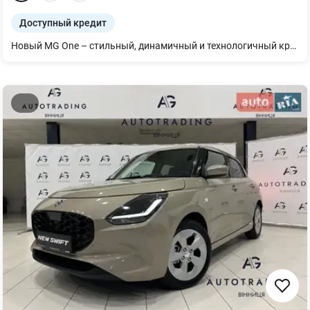
Доступный кредит
Новый MG One – стильный, динамичный и технологичный кроссовер для современного водителя. Оснащенный бензиновым двигателем 1.5T (167 л.с.) и вариатором, этот автомобиль обеспечивает плавную и комфортную езду. MG One отлично подходит для ежедневных городских маршрутов и поездок на выходные. Современный дизайн, высокий уровень оснащения, просторный салон и яркий вид в белом цвете — все, что нужно для активного и уверенного стиля жизни.