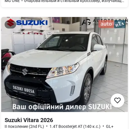
MG ONE – очаровательный и стильный кроссовер, излучающий динамику. Благодаря передовому 30-дюймовому обволакивающему триплексному экрану, интерьер MG ONE предлагает захватывающий опыт с передовыми функциями, такими как CarPlay и Android Auto, беспроводная зарядка и панорамный люк. С 1,5 турбо двигателем на 167 л.с., жестким кузовом из высокопрочной стали и рядом систем безопасности, включая систему MG Pilot, MG ONE обеспечивает безопасное и захватывающее путешествие в любой среде.
Suzuki Vitara 2026
•
•
II поколение (2nd FL)
1.4T Boosterjet AT (140 к.с.)
GL+