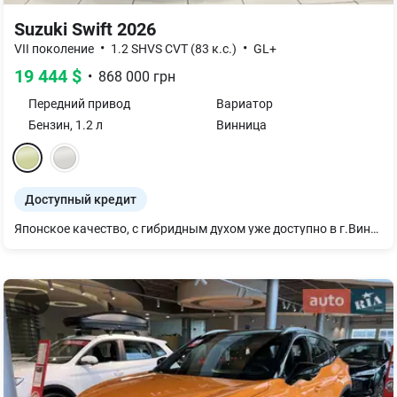
Suzuki Swift 2026
•
•
VII поколение
1.2 SHVS CVT (83 к.с.)
GL+
19 444
$
•
868 000
грн
Передний
привод
Вариатор
Бензин
,
1.2
л
Винница
Доступный кредит
Японское качество, с гибридным духом уже доступно в г.Винница! Экономичный Suzuki Swift в наличии в Официальном дилерском центре Suzuki в Автотрейдинг-Винница. Этот самурай удивит своим привлекательным и минималистичным внешним видом, стильным салоном и набором современных опций !!! Бензиновый 1,2 мотор соединен с системой мягкого гибрида SHVS, надежный вариатор от Японской компании AISIN. Современные ассистенты безопасности контроля дорожной обстановки: * Система автономного автоматического торможения с двумя датчиками (DSBS II), для обнаружения автомобилей, мотоциклов, велосипедистов и пешеходов * Система помощи удержания в полосе движения * Контроль слепых зон / предупреждение о перекрестном движении сзади * Адаптивный круиз-контроль (ACC) с функцией полной остановки Это не полный перечень преимуществ Suzuki SWIFT. Приглашаем Всех в наш Автоцентр для знакомства с этим красавцем, который станет для Вас надежным другом и помощником. Предоставляем полное сопровождение на всех этапах покупки: • Оформление авто на учет в ТСЦ • Оплата любым удобным для вас способом • Полный пакет страхования • Широкий спектр доработок и защиты Авто, любых пожеланий! Ждем вас. Звоните, менеджер Максим найдет для Вас лучшее предложение, от которого Вы точно будете довольны!