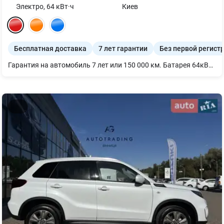
Электро
,
64
кВт·ч
Киев
Бесплатная доставка
7 лет гарантии
Без первой регист
Гарантия на автомобиль 7 лет или 150 000 км. Батарея 64кВт/ч с подогревом и охлаждением дает запас хода 435км. Комплектация включает в себя климат-контроль, беспроводную зарядку телефона, цифровую приборную панель, бесключевой доступ, подогрев передних сидений, камеру 360 и датчики мертвых зон. MG4 Electric с новой чисто электрической архитектурой MSP (Modular Scalable Platform), которая обеспечивает вашу безопасность благодаря самым передовым технологиям.