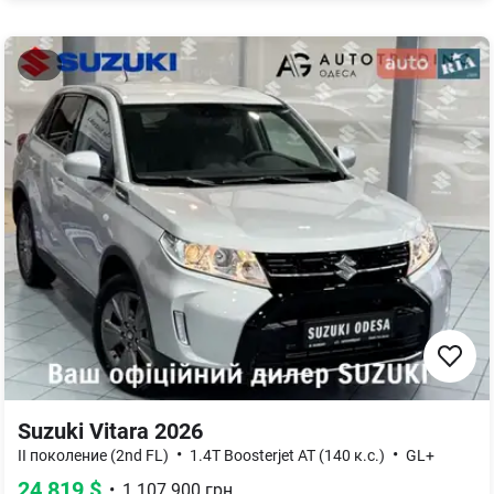
Suzuki Vitara 2026
•
•
II поколение (2nd FL)
1.4T Boosterjet AT (140 к.с.)
GL+
24 819
$
•
1 107 900
грн