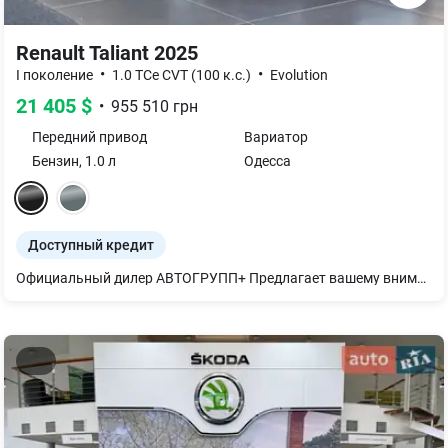
Renault Taliant 2025
•
•
I поколение
1.0 TCe CVT (100 к.с.)
Evolution
21 405
$
•
955 510
грн
Передний
привод
Вариатор
Бензин
,
1.0
л
Одесса
Доступный кредит
Официальный дилер АВТОГРУПП+ Предлагает вашему вниманию новые автомобили Renault на гарантии с возможностью выбора цвета, комплектации и дополнительных опций. Вы можете заказать индивидуальный видеообзор выбранного автомобиля и бесплатно забронировать его до 2-х дней для принятия решения. Выгодные условия покупки: -Скидка до 75 000 грн вместе с программой Renault Бонус от КредиАгриколь Банка -Кредит под 0,01% годовых на первые 2 года от ПриватБанка Профессиональный подход на каждом этапе — гарантия вашего комфорта и безопасности. Дополнительные услуги: -Доставка автомобиля -Установка дополнительного оборудования -Страхование -Регистрация