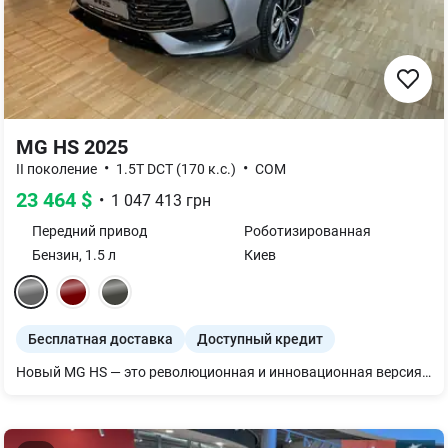
MG HS 2025
•
•
II поколение
1.5T DCT (170 к.с.)
COM
23 464
$
•
1 047 413
грн
Передний
привод
Роботизированная
Бензин
,
1.5
л
Киев
Бесплатная доставка
Доступный кредит
Новый MG HS — это революционная и инновационная версия большого внедорожника MG, которая предлагает широкий спектр современных функций, впечатляющее внутреннее пространство и современный дизайн. Новый MG HS обеспечивает непревзойденную функциональность и качество. Также на него действует гарантия 5 лет / 150 тыс. км. MG HS — инновационная версия большого внедорожника MG, с двигателем 1.5Турбо на 167к.с. и 7-ступенчатой автоматической коробкой передач, которая предлагает широкий спектр современных функций, впечатляющее внутреннее пространство и современный стиль.