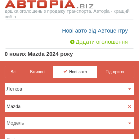
дошка оголошень з продажу транспорта. Авторіа - кращий
вибір
Нові авто від Автоцентру
Додати оголошення
0 нових Mazda 2024 року
Всі
Вживані
Нові
авто
Під пригон
×