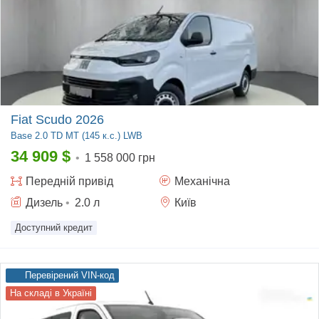
Fiat Scudo 2026
Base
2.0 TD MT (145 к.с.) LWB
34 909
$
•
1 558 000 грн
Передній
привід
Механічна
Дизель
•
2.0
л
Київ
Доступний кредит
Перевірений VIN-код
На складі в Україні