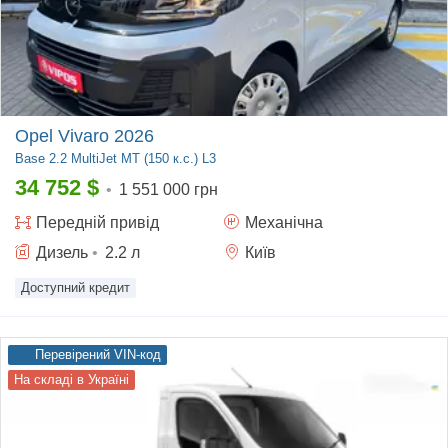
Opel Vivaro 2026
Base
2.2 MultiJet MT (150 к.с.) L3
34 752
$
•
1 551 000 грн
Передній
привід
Механічна
Дизель
•
2.2
л
Київ
Доступний кредит
Перевірений VIN-код
На складі в Україні