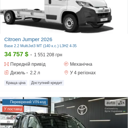
Citroen Jumper 2026
Base
2.2 MultiJet3 MT (140 к.с.) L3H2 4-35
34 757
$
•
1 551 208 грн
Передній
привід
Механічна
Дизель
•
2.2
л
У 4 регіонах
Краща ціна
Доступний кредит
Перевірений VIN-код
У поставці