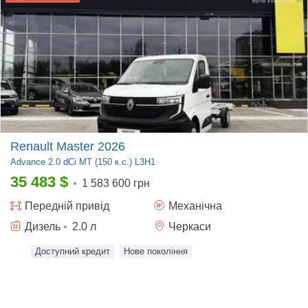
Renault Master 2026
Advance
2.0 dCi MT (150 к.с.) L3H1
35 483
$
•
1 583 600 грн
Передній
привід
Механічна
Дизель
•
2.0
л
Черкаси
Доступний кредит
Нове покоління
© 2014-2026 RIA.com
Допомога