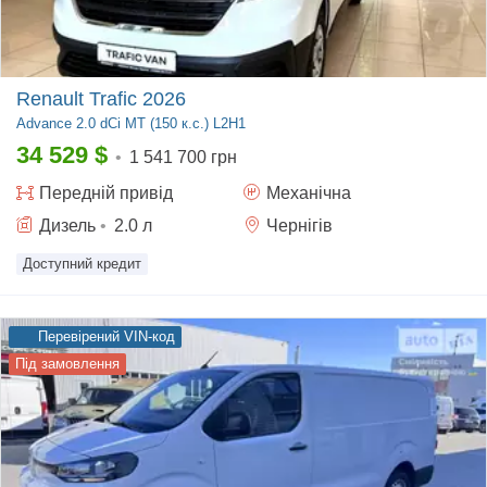
Renault Trafic 2026
Advance
2.0 dCi MT (150 к.с.) L2H1
34 529
$
•
1 541 700 грн
Передній
привід
Механічна
Дизель
•
2.0
л
Чернігів
Доступний кредит
Перевірений VIN-код
Під замовлення