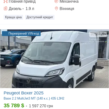
Повний
привід
Механічна
Дизель
•
1.9
л
Вінниця
Краща ціна
Доступний кредит
Перевірений VIN-код
Peugeot Boxer 2025
Base
2.2 MultiJet3 MT (140 к.с.) 435 L3H2
35 789
$
•
1 597 270 грн