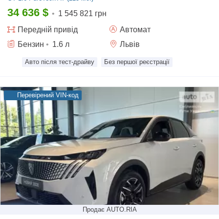
34 636
$
•
1 545 821 грн
Передній
привід
Автомат
Бензин
•
1.6
л
Львів
Авто після тест-драйву
Без першої реєстрації
Перевірений VIN-код
Продає AUTO.RIA