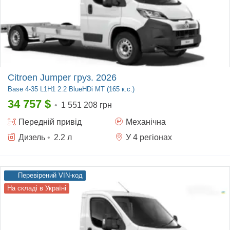
Citroen Jumper груз. 2026
Base
4-35 L1H1 2.2 BlueHDi MT (165 к.с.)
34 757
$
•
1 551 208 грн
Передній
привід
Механічна
Дизель
•
2.2
л
У 4 регіонах
Перевірений VIN-код
На складі в Україні