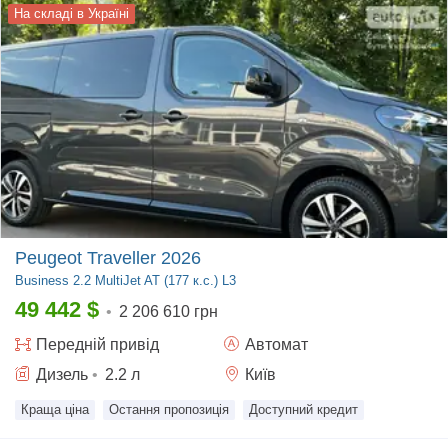
На складі в Україні
Peugeot Traveller 2026
Business
2.2 MultiJet AT (177 к.с.) L3
49 442
$
•
2 206 610 грн
Передній
привід
Автомат
Дизель
•
2.2
л
Київ
Краща ціна
Остання пропозиція
Доступний кредит