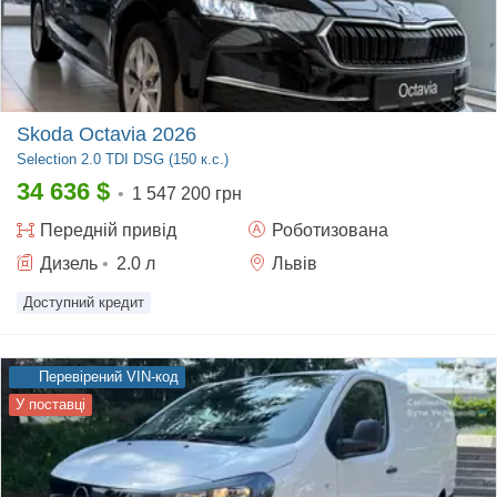
Skoda Octavia 2026
Selection
2.0 TDI DSG (150 к.с.)
34 636
$
•
1 547 200 грн
Передній
привід
Роботизована
Дизель
•
2.0
л
Львів
Доступний кредит
Перевірений VIN-код
У поставці