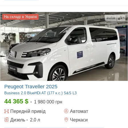
На складі в Україні
Peugeot Traveller 2025
Business
2.0 BlueHDi AT (177 к.с.) S&S L3
44 365
$
•
1 980 000 грн
Передній
привід
Автомат
Дизель
•
2.0
л
Черкаси