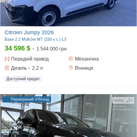
Citroen Jumpy 2026
Base
2.2 MultiJet MT (150 к.с.) L3
34 596
$
•
1 544 000 грн
Передній
привід
Механічна
Дизель
•
2.2
л
Вінниця
Доступний кредит
Перевірений VIN-код