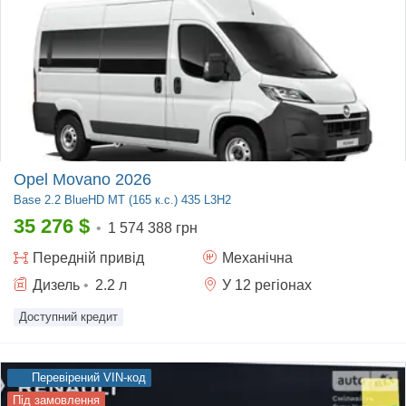
Opel Movano 2026
Base
2.2 BlueHD MT (165 к.с.) 435 L3H2
35 276
$
•
1 574 388 грн
Передній
привід
Механічна
Дизель
•
2.2
л
У 12 регіонах
Доступний кредит
Перевірений VIN-код
Під замовлення