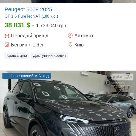
Peugeot 5008 2025
GT
1.6 PureTech AT (180 к.с.)
38 831
$
•
1 733 040 грн
Передній
привід
Автомат
Бензин
•
1.6
л
Київ
Краща ціна
Доступний кредит
Перевірений VIN-код