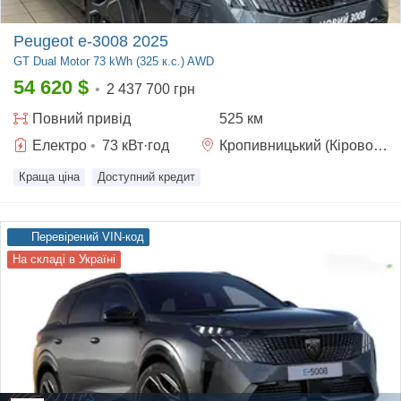
Peugeot e-3008 2025
GT
Dual Motor 73 kWh (325 к.с.) AWD
54 620
$
•
2 437 700 грн
Повний
привід
525 км
Електро
•
73
кВт·год
Кропивницький (Кіровоград)
Краща ціна
Доступний кредит
Перевірений VIN-код
На складі в Україні