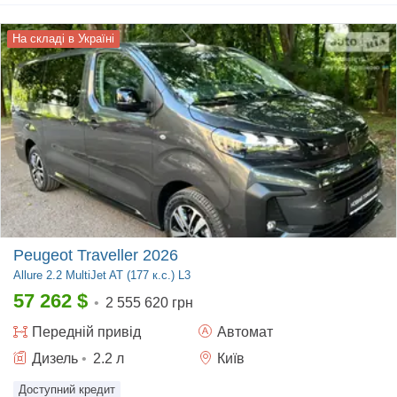
На складі в Україні
Peugeot Traveller 2026
Allure
2.2 MultiJet AT (177 к.с.) L3
57 262
$
•
2 555 620 грн
Передній
привід
Автомат
Дизель
•
2.2
л
Київ
Доступний кредит