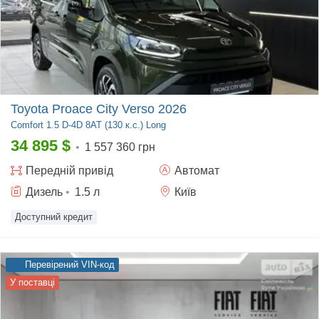
Toyota Proace City Verso 2026
Comfort
1.5 D-4D 8AT (130 к.с.) Long
34 895
$
•
1 557 360 грн
Передній
привід
Автомат
Дизель
•
1.5
л
Київ
Доступний кредит
Перевірений VIN-код
У поставці