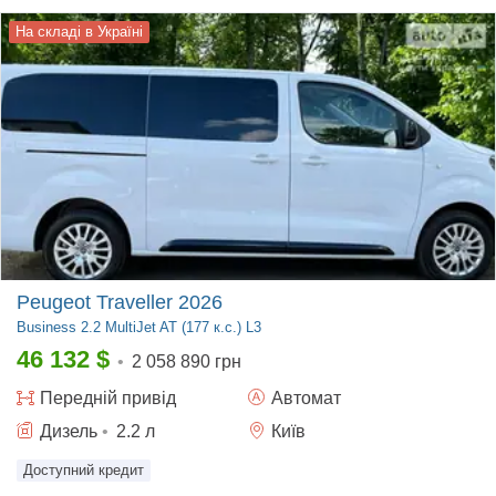
На складі в Україні
Peugeot Traveller 2026
Business
2.2 MultiJet AT (177 к.с.) L3
46 132
$
•
2 058 890 грн
Передній
привід
Автомат
Дизель
•
2.2
л
Київ
Доступний кредит