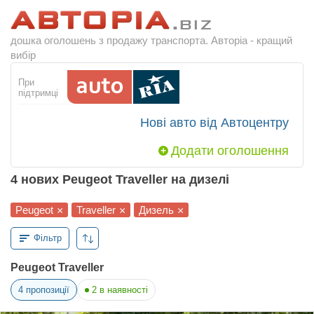
дошка оголошень з продажу транспорта. Авторіа - кращий
вибір
При
підтримці
Нові авто від Автоцентру
Додати оголошення
4 нових Peugeot Traveller на дизелі
Peugeot
Traveller
Дизель
×
×
×
Фільтр
Peugeot Traveller
4
пропозиції
2
в наявності