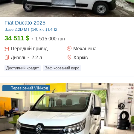
Fiat Ducato 2025
Base
2.2D MT (140 к.с.) L4H2
34 511
$
•
1 515 000 грн
Передній
привід
Механічна
Дизель
•
2.2
л
Харків
Доступний кредит
Зафіксований курс
Перевірений VIN-код