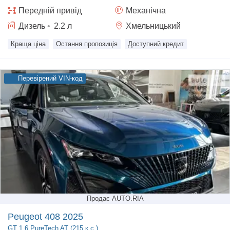
Передній
привід
Механічна
Дизель
•
2.2
л
Хмельницький
Краща ціна
Остання пропозиція
Доступний кредит
Перевірений VIN-код
Продає AUTO.RIA
Peugeot 408 2025
GT
1.6 PureTech AT (215 к.с.)