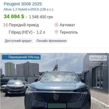
Peugeot 3008 2025
Allure
1.2 Hybrid e-DSC6 (136 к.с.)
34 694
$
•
1 548 400 грн
Передній
привід
Автомат
Гібрид (HEV)
•
1.2
л
Тернопіль
Доступний кредит
Онлайн бронювання
Перевірений VIN-код