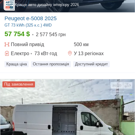
Краще авто дизайну інтер'єру
2026
Peugeot e-5008 2025
GT
73 kWh (325 к.с.) 4WD
57 754
$
•
2 577 545 грн
Повний
привід
500 км
Електро
•
73
кВт·год
У 13 регіонах
Краща ціна
Остання пропозиція
Доступний кредит
Під замовлення