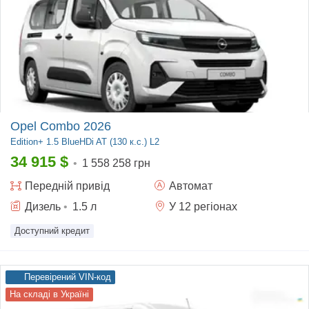
Opel Combo 2026
Edition+
1.5 BlueHDi AT (130 к.с.) L2
34 915
$
•
1 558 258 грн
Передній
привід
Автомат
Дизель
•
1.5
л
У 12 регіонах
Доступний кредит
Перевірений VIN-код
На складі в Україні