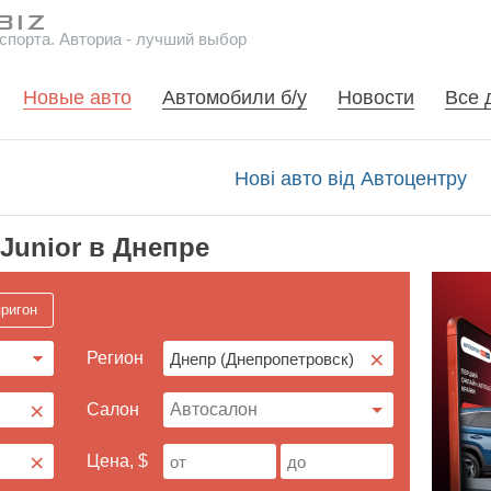
спорта. Авториа - лучший выбор
Новые авто
Автомобили б/у
Новости
Все 
Нові авто від Автоцентру
Junior в Днепре
ригон
×
Регион
×
Cалон
×
Цена, $