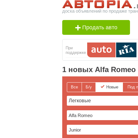
доска объявлений по продаже тран
Продать авто
При
поддержке
1 новых Alfa Romeo 
Все
Б/у
Новые
Под п