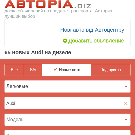
доска объявлений по продаже транспорта. Авториа -
лучший выбор
Нові авто від Автоцентру
Добавить объявление
65 новых Audi на дизеле
Все
Б/у
Новые
авто
Под пригон
×