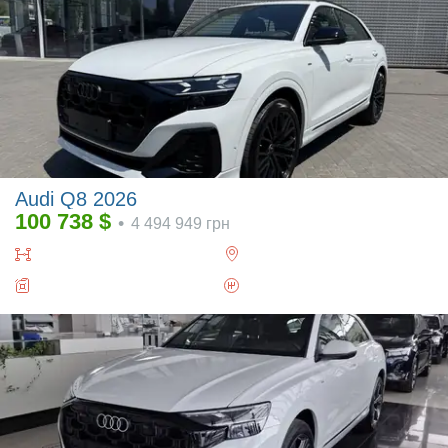
Audi Q8 2026
100 738
$
•
4 494 949
грн