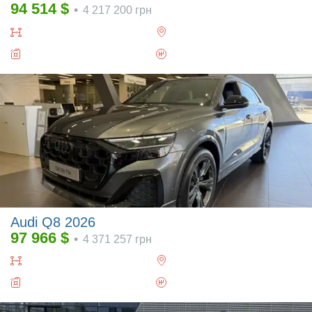
94 514
$
•
4 217 200
грн
Audi Q8 2026
97 966
$
•
4 371 257
грн