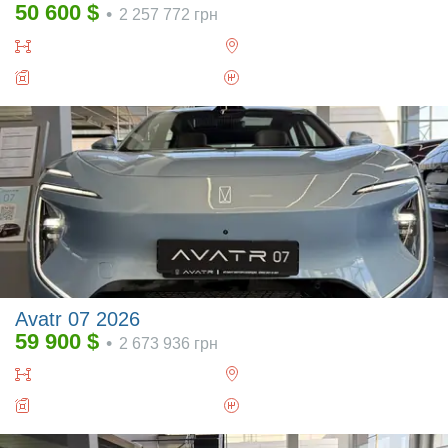
50 600
$
•
2 257 772
грн
Avatr 07 2026
59 900
$
•
2 673 936
грн