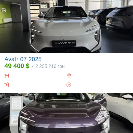
Avatr 07 2025
49 400
$
•
2 205 216
грн