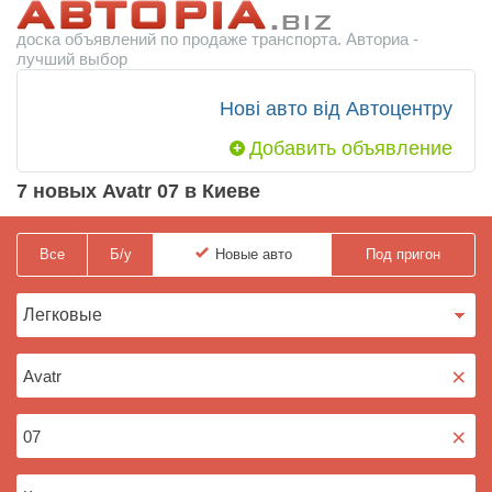
доска объявлений по продаже транспорта. Авториа -
лучший выбор
Нові авто від Автоцентру
Добавить объявление
7 новых Avatr 07 в Киеве
Все
Б/у
Новые
авто
Под пригон
×
×