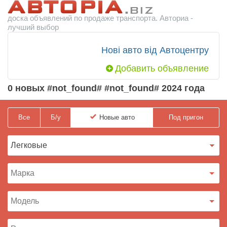
доска объявлений по продаже транспорта. Авториа -
лучший выбор
Нові авто від Автоцентру
Добавить объявление
0 новых #not_found# #not_found# 2024 года
Все
Б/у
Новые
авто
Под пригон