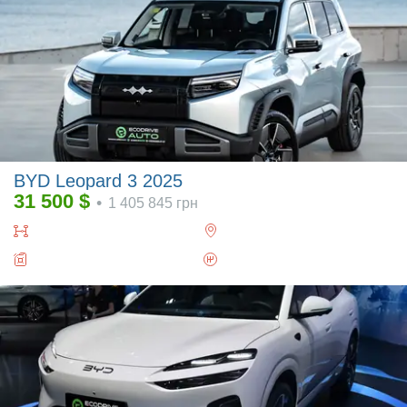
BYD Leopard 3 2025
31 500
$
•
1 405 845
грн