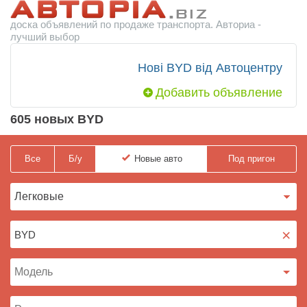
доска объявлений по продаже транспорта. Авториа -
лучший выбор
Нові BYD від Автоцентру
Добавить объявление
605 новых BYD
Все
Б/у
Новые
авто
Под пригон
×