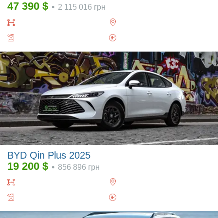
47 390
$
•
2 115 016
грн
BYD Qin Plus 2025
19 200
$
•
856 896
грн