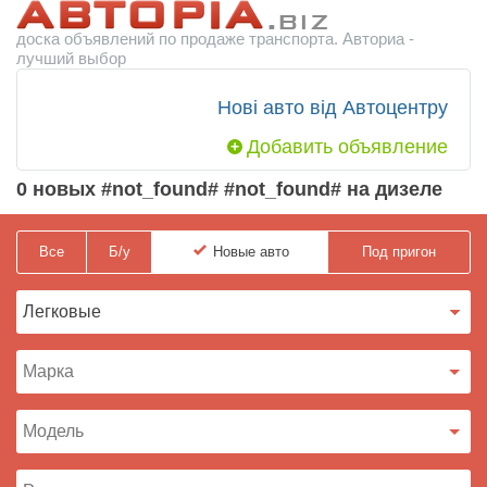
доска объявлений по продаже транспорта. Авториа -
лучший выбор
Нові авто від Автоцентру
Добавить объявление
0 новых #not_found# #not_found# на дизеле
Все
Б/у
Новые
авто
Под пригон