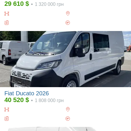
29 610
$
•
1 320 000
грн
Fiat Ducato 2026
40 520
$
•
1 808 000
грн