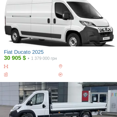
Fiat Ducato 2025
30 905
$
•
1 379 000
грн