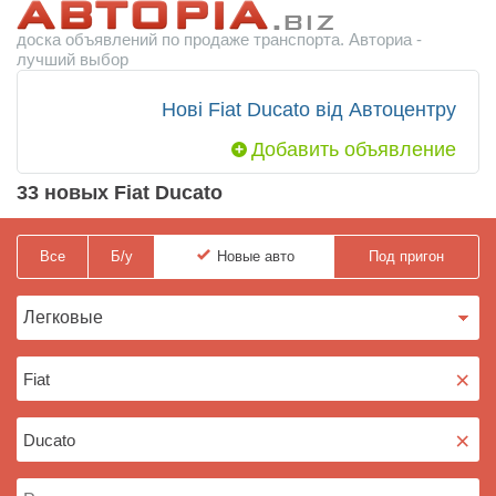
доска объявлений по продаже транспорта. Авториа -
лучший выбор
Нові Fiat Ducato від Автоцентру
Добавить объявление
33 новых Fiat Ducato
Все
Б/у
Новые
авто
Под пригон
×
×