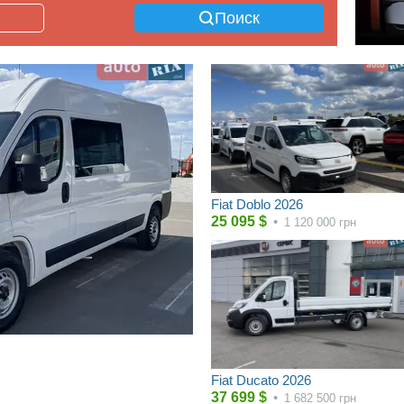
Поиск
Fiat Doblo 2026
25 095
$
•
1 120 000
грн
Fiat Ducato 2026
37 699
$
•
1 682 500
грн