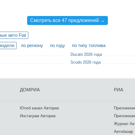
Смотреть все 47 предложений →
ые авто Fiat
модели
по региону
по году
по типу топлива
Ducato 2026 года
Scudo 2026 года
ДОМРИА
РИА
Ютюб канал Авториа
Приложение
Инстаграм Авториа
Приложение
Журнал Ав
Автобазар