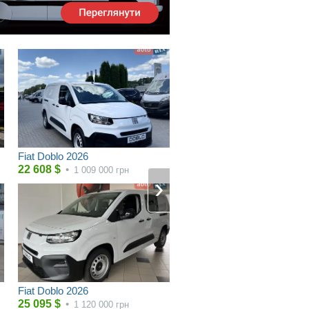
Fiat Doblo 2026
22 608
$
•
1 009 000
грн
Fiat Doblo 2026
25 095
$
•
1 120 000
грн