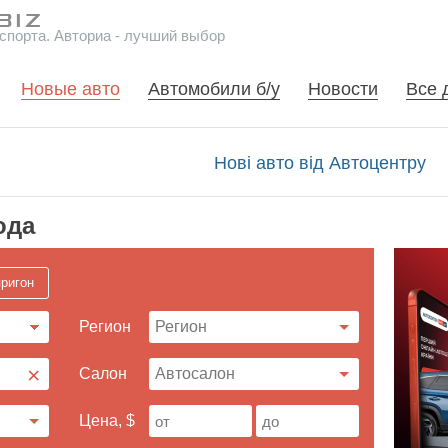
спорта. Авториа - лучший выбор
Новые авто
Автомобили б/у
Новости
Все 
Нові авто від Автоцентру
ода
ригон
Регион
×
Cалон
Цена, $