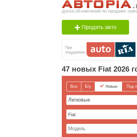
доска объявлений по продаже тран
Продать авто
При
поддержке
47 новых Fiat 2026 г
Все
Б/у
Новые
Под п