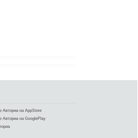
 Авториа на AppStore
 Авториа на GooglePlay
ториа