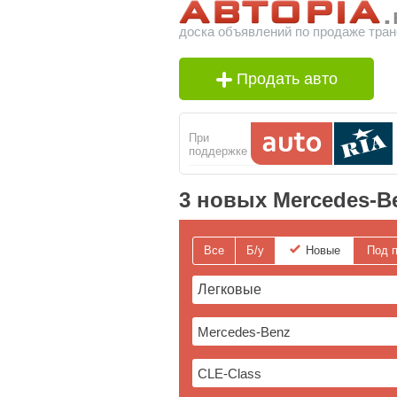
доска объявлений по продаже тран
Продать авто
При
поддержке
3 новых Mercedes-B
Все
Б/у
Новые
Под п