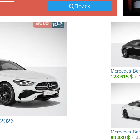
Поиск
Mercedes-Ben
128 615
$
•
 2026
Mercedes-Ben
99 489
$
•
4 