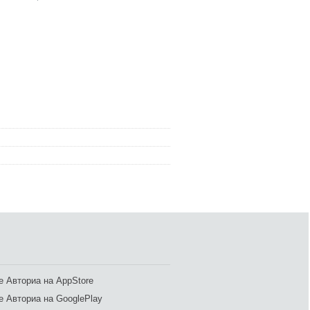
 Авториа на AppStore
 Авториа на GooglePlay