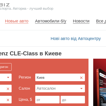
спорта. Авториа - лучший выбор
Новые авто
Автомобили б/у
Новости
Все 
Нові авто від Автоцентру
enz CLE-Class в Киеве
ригон
×
Регион
×
Cалон
×
Цена, $