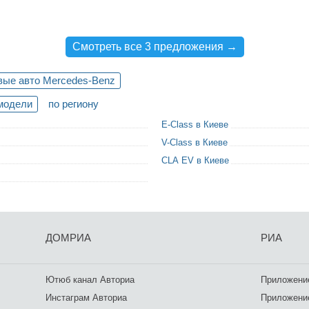
Смотреть все 3 предложения →
вые авто Mercedes-Benz
модели
по региону
E-Class в Киеве
V-Class в Киеве
CLA EV в Киеве
ДОМРИА
РИА
Ютюб канал Авториа
Приложение
Инстаграм Авториа
Приложение