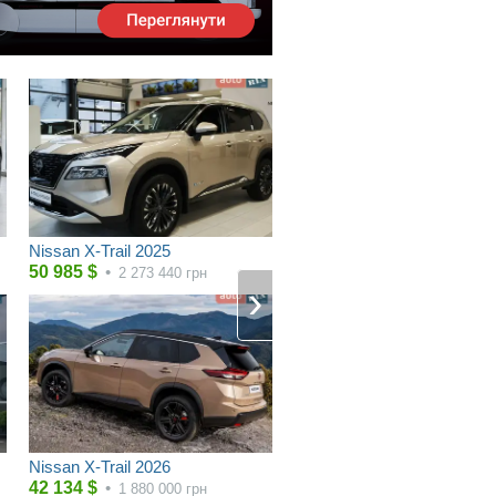
Nissan X-Trail 2025
50 985
$
•
2 273 440
грн
Nissan X-Trail 2026
42 134
$
•
1 880 000
грн