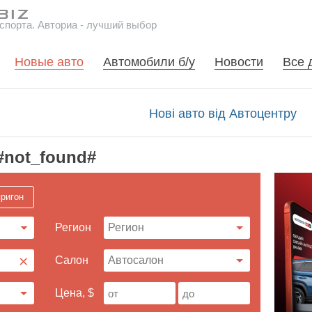
спорта. Авториа - лучший выбор
Новые авто
Автомобили б/у
Новости
Все 
Нові авто від Автоцентру
#not_found#
ригон
Регион
×
Cалон
Цена, $