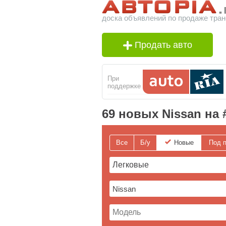
доска объявлений по продаже тран
Продать авто
При
поддержке
69 новых Nissan на 
Все
Б/у
Новые
Под п