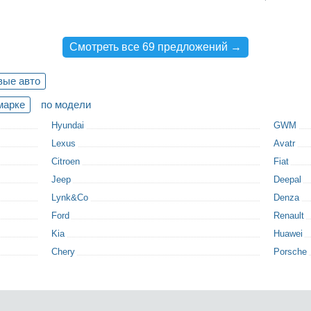
Смотреть все 69 предложений →
вые авто
марке
по модели
Hyundai
GWM
Lexus
Avatr
Citroen
Fiat
Jeep
Deepal
Lynk&Co
Denza
Ford
Renault
Kia
Huawei
Chery
Porsche