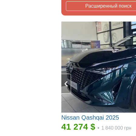
Расширенный поиск
Nissan Qashqai 2025
41 274
$
•
1 840 000
грн