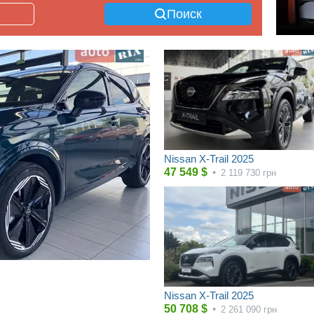
Поиск
Nissan X-Trail 2025
47 549
$
•
2 119 730
грн
Nissan X-Trail 2025
50 708
$
•
2 261 090
грн