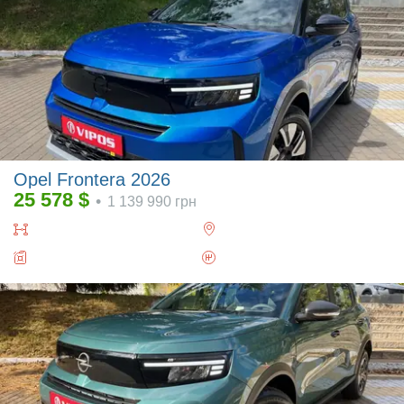
Opel Frontera 2026
25 578
$
•
1 139 990
грн