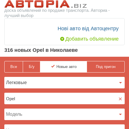
доска объявлений по продаже транспорта. Авториа -
лучший выбор
Нові авто від Автоцентру
Добавить объявление
316 новых Opel в Николаеве
Все
Б/у
Новые
авто
Под пригон
×