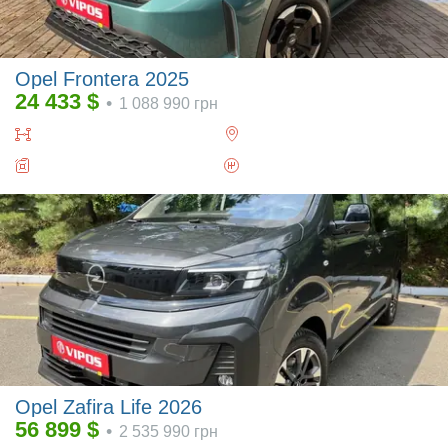
Opel Frontera 2025
24 433
$
•
1 088 990
грн
Opel Zafira Life 2026
56 899
$
•
2 535 990
грн