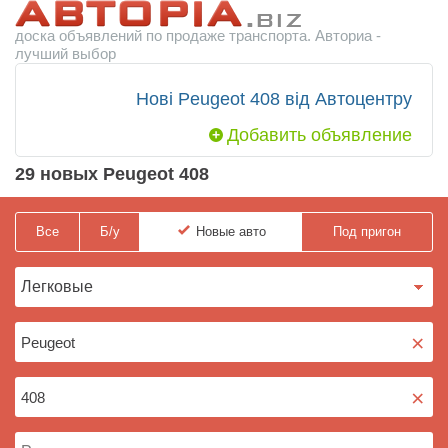
доска объявлений по продаже транспорта. Авториа -
лучший выбор
Нові Peugeot 408 від Автоцентру
Добавить объявление
29 новых Peugeot 408
Все
Б/у
Новые
авто
Под пригон
×
×