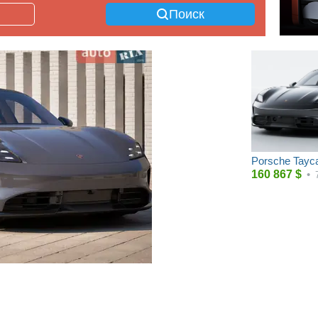
Поиск
Porsche Tayc
160 867
$
•
н