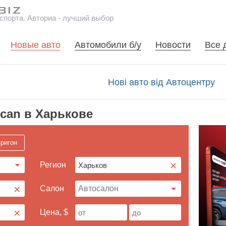
спорта. Авториа - лучший выбор
Новые авто
Автомобили б/у
Новости
Все 
Нові авто від Автоцентру
ycan в Харькове
ригон
×
Регион
×
Cалон
×
Цена, $