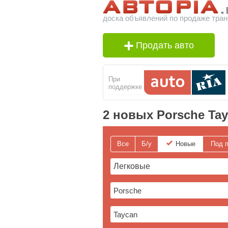
доска объявлений по продаже тран
Продать авто
При
поддержке
2 новых Porsche Ta
Все
Б/у
Новые
Под п