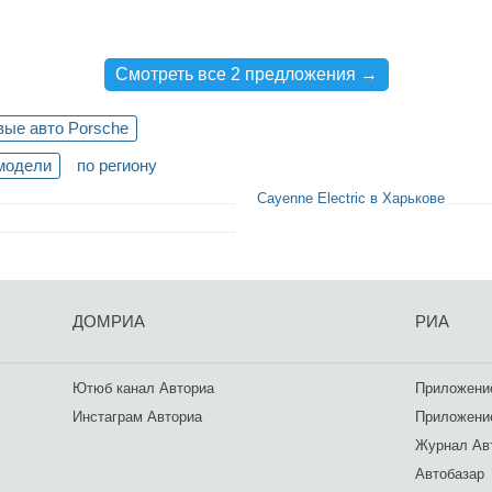
Смотреть все 2 предложения →
вые авто Porsche
модели
по региону
Cayenne Electric в Харькове
ДОМРИА
РИА
Ютюб канал Авториа
Приложение
Инстаграм Авториа
Приложение
Журнал Ав
Автобазар