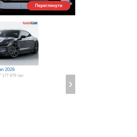
an 2026
7 177 879
грн