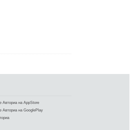
 Авториа на AppStore
 Авториа на GooglePlay
ториа