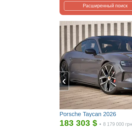
Расширенный поиск
Porsche Taycan 2026
183 303
$
•
8 179 000
гр