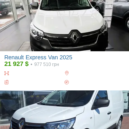
Renault Express Van 2025
21 927
$
•
977 510
грн