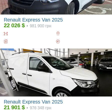
Renault Express Van 2025
22 026
$
•
981 900
грн
Renault Express Van 2025
21 901
$
•
976 348
грн