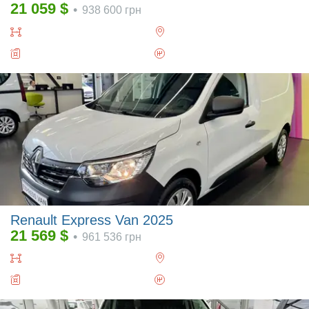
21 059
$
•
938 600
грн
Renault Express Van 2025
21 569
$
•
961 536
грн