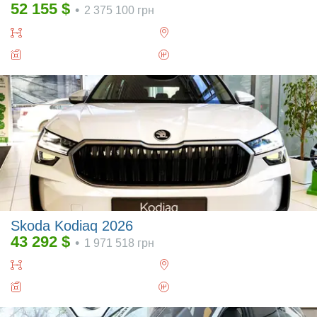
52 155
$
•
2 375 100
грн
Skoda Kodiaq 2026
43 292
$
•
1 971 518
грн