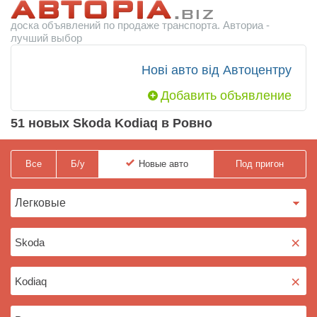
доска объявлений по продаже транспорта. Авториа -
лучший выбор
Нові авто від Автоцентру
Добавить объявление
51 новых Skoda Kodiaq в Ровно
Все
Б/у
Новые
авто
Под пригон
×
×