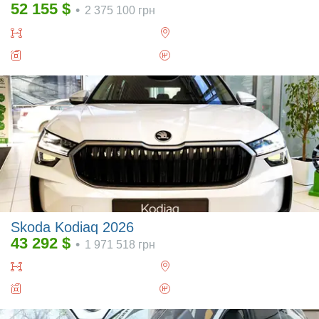
52 155
$
•
2 375 100
грн
Skoda Kodiaq 2026
43 292
$
•
1 971 518
грн