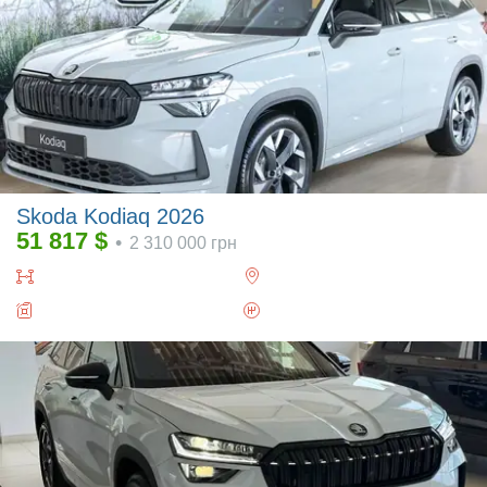
Skoda Kodiaq 2026
51 817
$
•
2 310 000
грн