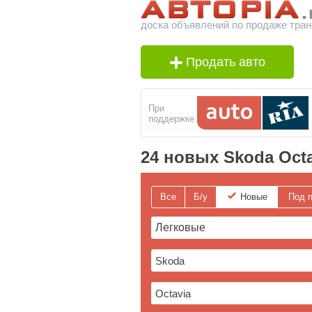
доска объявлений по продаже тран
Продать авто
При
поддержке
24 новых Skoda Oct
Все
Б/у
Новые
Под п