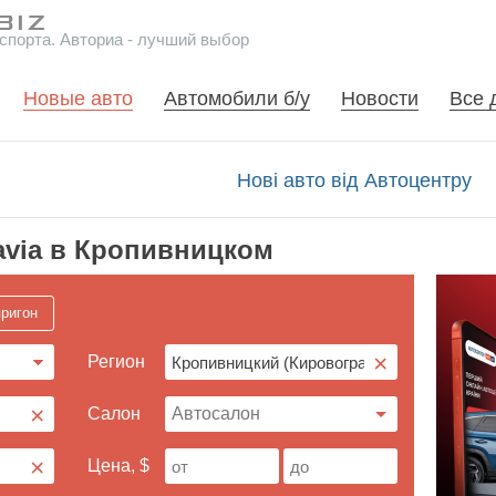
спорта. Авториа - лучший выбор
Новые авто
Автомобили б/у
Новости
Все 
Нові авто від Автоцентру
avia в Кропивницком
ригон
×
Регион
×
Cалон
×
Цена, $