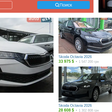
Поиск
Skoda Octavia 2026
33 975
$
•
1 547 200
грн
Skoda Octavia 2026
28 608
$
•
1 302 808
грн