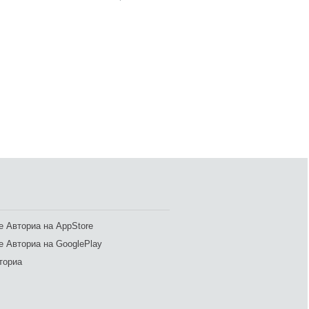
 Авториа на AppStore
 Авториа на GooglePlay
ториа