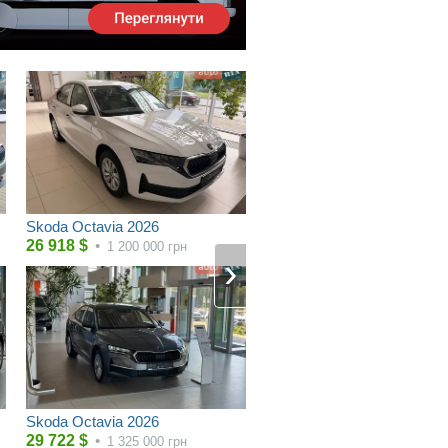
Skoda Octavia 2026
26 918
$
•
1 200 000
грн
Skoda Octavia 2026
29 722
$
•
1 325 000
грн