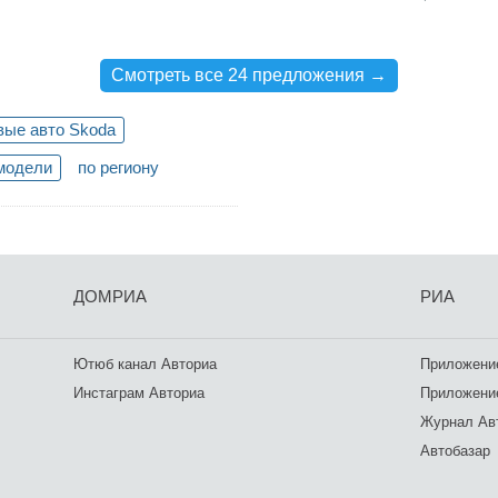
Смотреть все 24 предложения →
вые авто Skoda
модели
по региону
ДОМРИА
РИА
Ютюб канал Авториа
Приложение
Инстаграм Авториа
Приложение
Журнал Ав
Автобазар