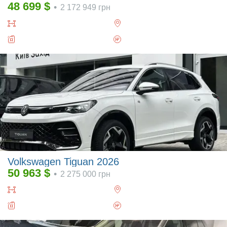
48 699
$
•
2 172 949
грн
Volkswagen Tiguan 2026
50 963
$
•
2 275 000
грн