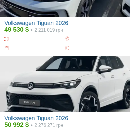
Volkswagen Tiguan 2026
49 530
$
•
2 211 019
грн
Volkswagen Tiguan 2026
50 992
$
•
2 276 271
грн