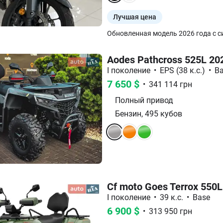
Лучшая цена
Обновленная модель 2026 года с си
Aodes Pathcross 525L 20
I поколение
•
EPS (38 к.с.)
•
B
7 650
$
•
341 114
грн
Полный
привод
Бензин
,
495
кубов
Cf moto Goes Terrox 550L
I поколение
•
39 к.с.
•
Base
6 900
$
•
313 950
грн