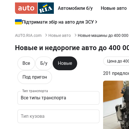
Автомобили б/у
Новые авто
Підтримати збір на авто для ЗСУ
AUTO.RIA.com
Новые авто
Новые машины до 400 000
Новые и недорогие авто до 400 00
Цена до 40
Все
Б/у
Новые
201
предло
Под пригон
Тип транспорта
Все типы транспорта
Тип кузова
Тип кузова