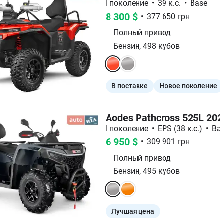
I поколение
•
39 к.с.
•
Base
8 300
$
•
377 650
грн
Полный
привод
Бензин
,
498
кубов
В поставке
Новое поколение
Aodes Pathcross 525L 20
I поколение
•
EPS (38 к.с.)
•
B
6 950
$
•
309 901
грн
Полный
привод
Бензин
,
495
кубов
Лучшая цена