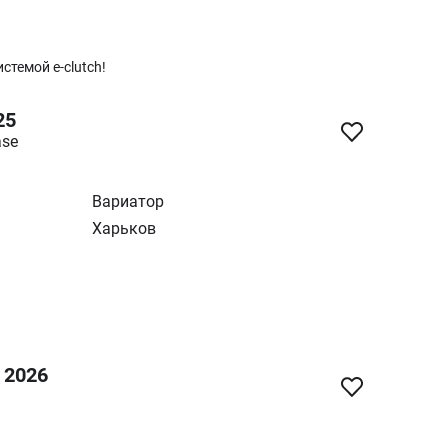
стемой e-clutch!
25
ase
Вариатор
Харьков
 2026