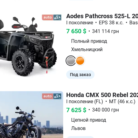
Aodes Pathcross 525-L 2
I поколение
•
EPS 38 к.с.
•
Bas
7 650
$
•
341 114
грн
Полный
привод
Хмельницкий
Под заказ
Honda CMX 500 Rebel 20
І поколение (FL)
•
MT (46 к.с.)
7 625
$
•
340 000
грн
Цепной
привод
Львов