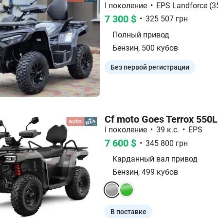
I поколение
•
EPS Landforce (35
7 300
$
•
325 507
грн
Полный
привод
Бензин
,
500
кубов
Без первой регистрации
Cf moto Goes Terrox 550L
I поколение
•
39 к.с.
•
EPS
7 600
$
•
345 800
грн
Карданный вал
привод
Бензин
,
499
кубов
В поставке