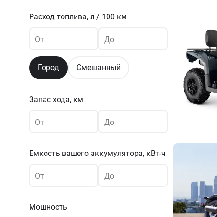
Расход топлива,
л / 100 км
От
До
Город
Смешанный
Запас хода, км
От
До
Емкость вашего аккумулятора,
кВт-ч
От
До
Мощность