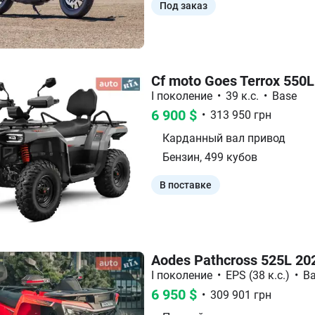
Под заказ
Cf moto Goes Terrox 550L
I поколение
•
39 к.с.
•
Base
6 900
$
•
313 950
грн
Карданный вал
привод
Бензин
,
499
кубов
В поставке
Aodes Pathcross 525L 20
I поколение
•
EPS (38 к.с.)
•
B
6 950
$
•
309 901
грн