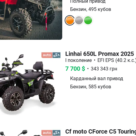
Полный
привод
Бензин
,
495
кубов
Linhai 650L Promax 2025
I поколение
•
EFI EPS (40.2 к.с.
7 700
$
•
343 343
грн
Карданный вал
привод
Бензин
,
585
кубов
Cf moto CForce C5 Tourin