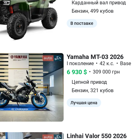
Карданный вал
привод
Бензин
,
499
кубов
В поставке
Yamaha MT-03 2026
I поколение
•
42 к.с.
•
Base
6 930
$
•
309 000
грн
Цепной
привод
Бензин
,
321
кубов
Лучшая цена
Linhai Valor 550 2026