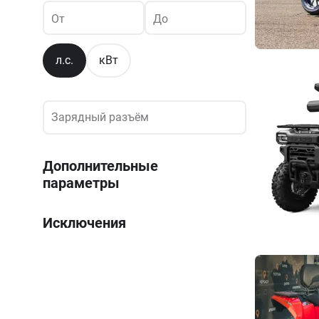
От
До
л.с.
кВт
Зарядный разъём
Зарядный разъём
Дополнительные
параметры
Исключения