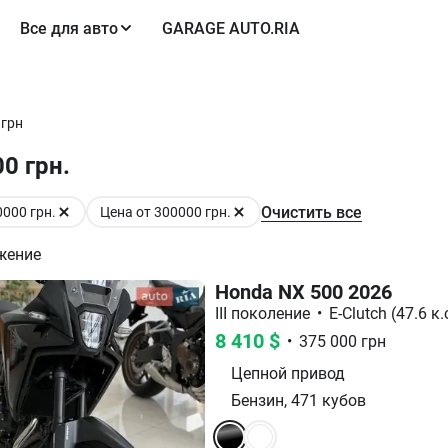
Все для авто
GARAGE AUTO.RIA
 грн
0 грн.
Очистить все
0000 грн.
Цена от 300000 грн.
жение
Honda NX 500 2026
III поколение
•
E-Clutch (47.6 к.
8 410
$
•
375 000
грн
Цепной
привод
Бензин
,
471
кубов