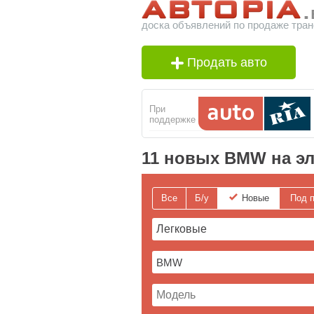
доска объявлений по продаже тран
Продать авто
При
поддержке
11 новых BMW на эл
Все
Б/у
Новые
Под п