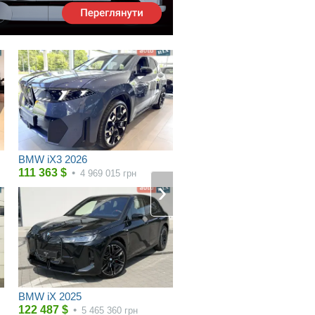
BMW iX3 2026
111 363
$
•
4 969 015
грн
BMW iX 2025
122 487
$
•
5 465 360
грн