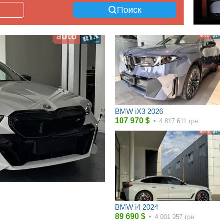
Поиск
BMW iX3 2026
107 970
$
•
4 817 611
грн
BMW i4 2024
89 690
$
•
4 001 957
грн