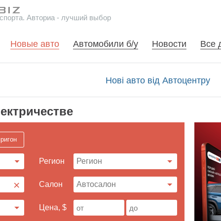
спорта. Авториа - лучший выбор
Новые авто
Автомобили б/у
Новости
Все 
Нові авто від Автоцентру
ектричестве
ригон
Регион
×
Cалон
Цена, $