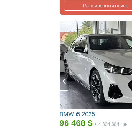
Расширенный поиск
BMW i5 2025
96 468
$
•
4 304 384
грн