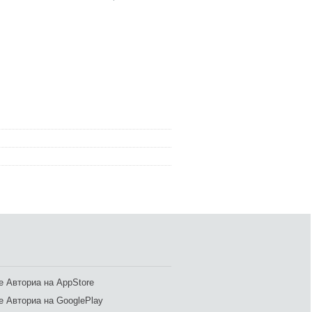
 Авториа на AppStore
 Авториа на GooglePlay