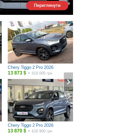
Chery Tiggo 2 Pro 2026
13 873
$
•
619 000
грн
Chery Tiggo 2 Pro 2026
13 870
$
•
618 900
грн