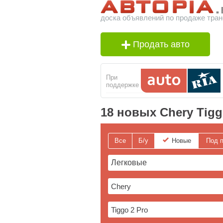
доска объявлений по продаже тран
Продать авто
При
поддержке
18 новых Chery Tigg
Все
Б/у
Новые
Под п