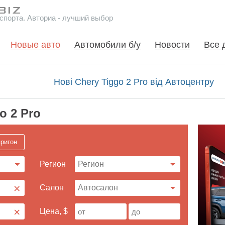
спорта. Авториа - лучший выбор
Новые авто
Автомобили б/у
Новости
Все 
Нові Chery Tiggo 2 Pro від Автоцентру
o 2 Pro
ригон
Регион
×
Cалон
×
Цена, $