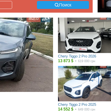
Поиск
Chery Tiggo 2 Pro 2026
13 873
$
•
619 000
грн
Chery Tiggo 2 Pro 2025
14 552
$
•
649 000
грн