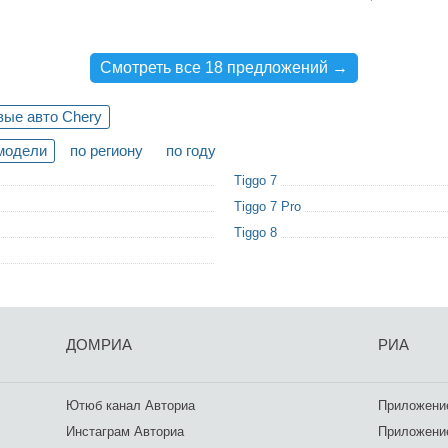
Смотреть все 18 предложений →
вые авто Chery
модели
по региону
по году
Tiggo 7
Tiggo 7 Pro
Tiggo 8
ДОМРИА
РИА
Ютюб канал Авториа
Приложение
Инстаграм Авториа
Приложение