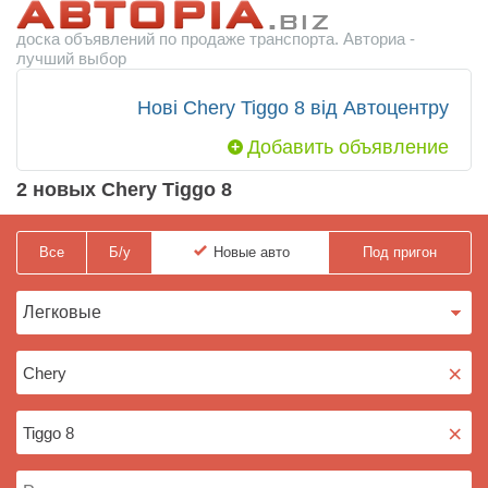
доска объявлений по продаже транспорта. Авториа -
лучший выбор
Нові Chery Tiggo 8 від Автоцентру
Добавить объявление
2 новых Chery Tiggo 8
Все
Б/у
Новые
авто
Под пригон
×
×