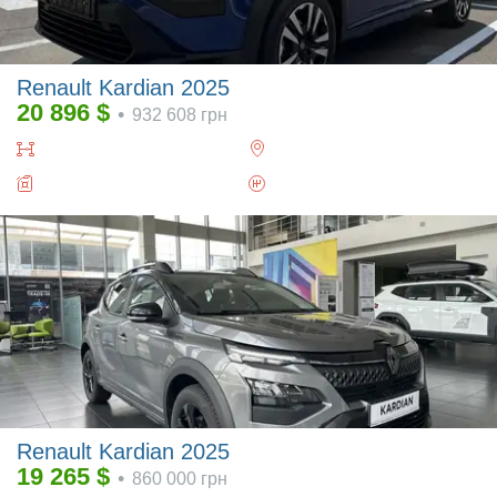
Renault Kardian 2025
20 896
$
•
932 608
грн
Renault Kardian 2025
19 265
$
•
860 000
грн