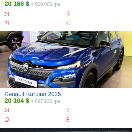
20 166
$
•
900 000
грн
Renault Kardian 2025
20 104
$
•
897 230
грн