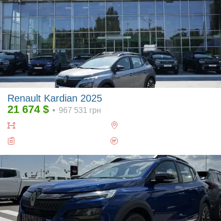
Renault Kardian 2025
21 674
$
•
967 531
грн