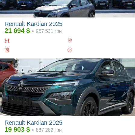
Renault Kardian 2025
21 694
$
•
967 531
грн
Renault Kardian 2025
19 903
$
•
887 282
грн