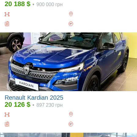
20 188
$
•
900 000
грн
Renault Kardian 2025
20 126
$
•
897 230
грн