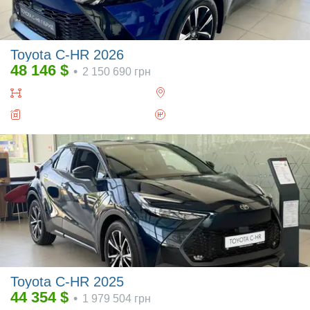
Toyota C-HR 2026
48 146
$
•
2 150 690
грн
Toyota C-HR 2025
44 354
$
•
1 979 504
грн