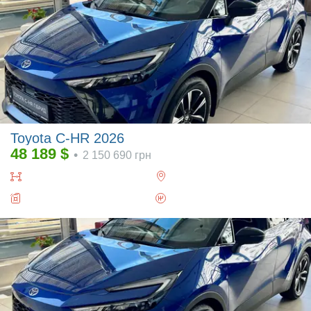
Toyota C-HR 2026
48 189
$
•
2 150 690
грн