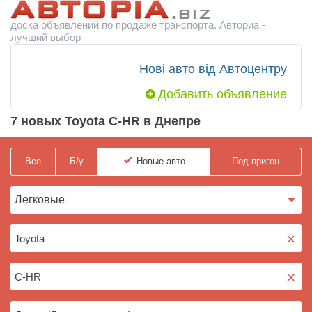
доска объявлений по продаже транспорта. Авториа -
лучший выбор
Нові авто від Автоцентру
Добавить объявление
7 новых Toyota C-HR в Днепре
Все
Б/у
Новые
авто
Под пригон
×
×