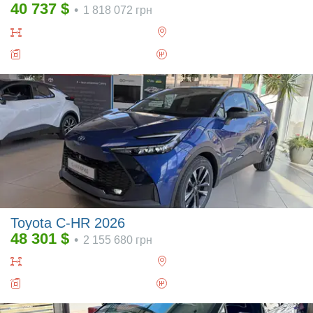
40 737
$
•
1 818 072
грн
Toyota C-HR 2026
48 301
$
•
2 155 680
грн