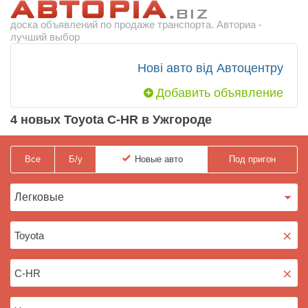
доска объявлений по продаже транспорта. Авториа -
лучший выбор
Нові авто від Автоцентру
Добавить объявление
4 новых Toyota C-HR в Ужгороде
Все
Б/у
Новые
авто
Под пригон
×
×