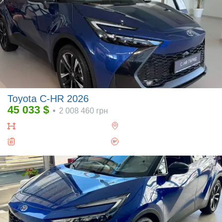
Toyota C-HR 2026
45 033
$
•
2 008 460
грн