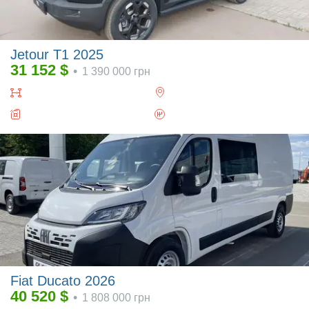
Jetour T1 2025
31 152
$
•
1 390 000
грн
Fiat Ducato 2026
40 520
$
•
1 808 000
грн