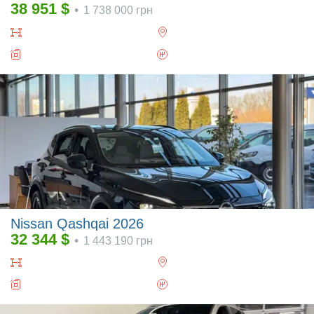
38 951
$
•
1 738 000
грн
Nissan Qashqai 2026
32 344
$
•
1 443 190
грн