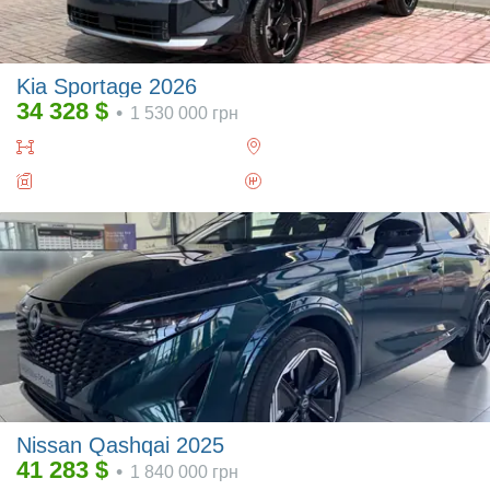
Kia Sportage 2026
34 328
$
•
1 530 000
грн
Nissan Qashqai 2025
41 283
$
•
1 840 000
грн