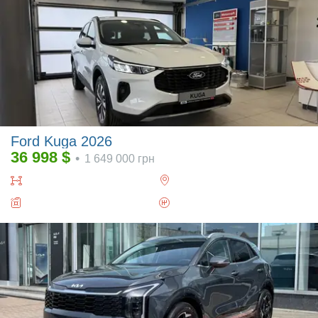
Ford Kuga 2026
36 998
$
•
1 649 000
грн