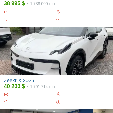
38 995
$
•
1 738 000
грн
Zeekr X 2026
40 200
$
•
1 791 714
грн