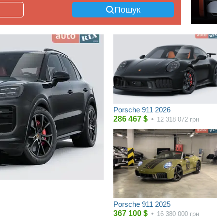
Пошук
Porsche 911 2026
286 467
$
•
12 318 072
грн
н
Porsche 911 2025
367 100
$
•
16 380 000
грн