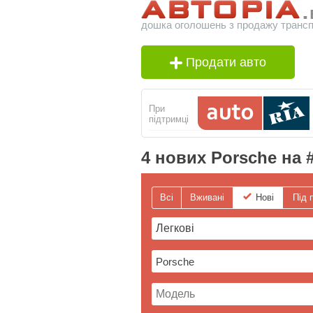
дошка оголошень з продажу транспо
Продати авто
При
підтримці
4 нових Porsche на 
Всі
Вживані
Нові
Під 