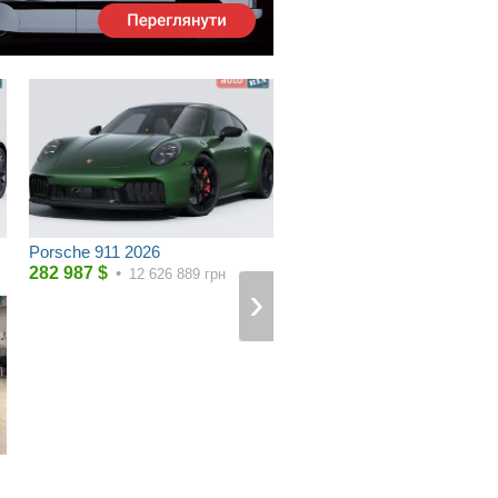
Porsche 911 2026
282 987
$
•
12 626 889
грн