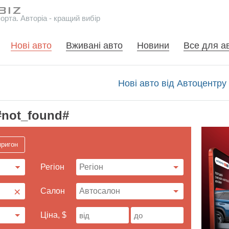
рта. Авторіа - кращий вибір
Нові авто
Вживані авто
Новини
Все для а
Нові авто від Автоцентру
#not_found#
пригон
Регіон
×
Cалон
Ціна, $