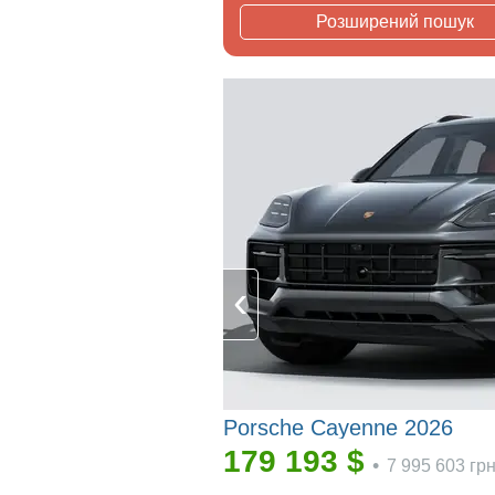
Розширений пошук
Porsche Cayenne 2026
179 193
$
•
7 995 603
гр