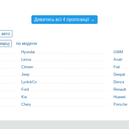
Дивитись всі 4 пропозиції →
 авто
марці
по модели
Hyundai
GWM
Lexus
Avatr
Citroen
Fiat
Jeep
Deepal
Lynk&Co
Denza
Ford
Renault
Kia
Huawei
Chery
Porsche