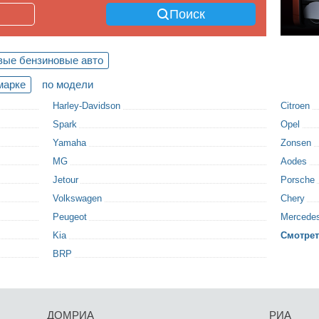
Поиск
вые бензиновые авто
марке
по модели
Harley-Davidson
Citroen
Spark
Opel
Yamaha
Zonsen
MG
Aodes
Jetour
Porsche
Volkswagen
Chery
Peugeot
Mercede
Kia
Смотрет
BRP
ДОМРИА
РИА