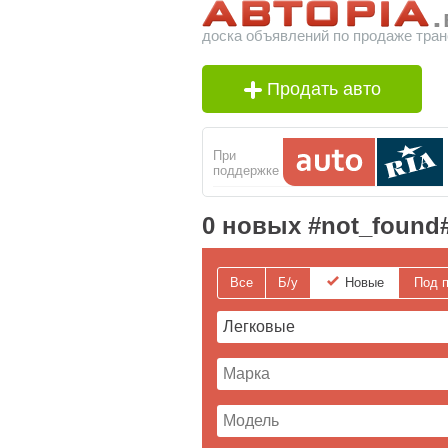
доска объявлений по продаже тран
Продать авто
При
поддержке
0 новых #not_found
Все
Б/у
Новые
Под п