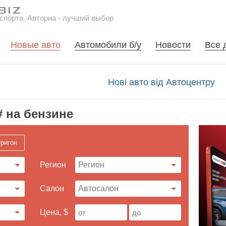
спорта. Авториа - лучший выбор
Новые авто
Автомобили б/у
Новости
Все 
Нові авто від Автоцентру
# на бензине
ригон
Регион
Cалон
Цена, $